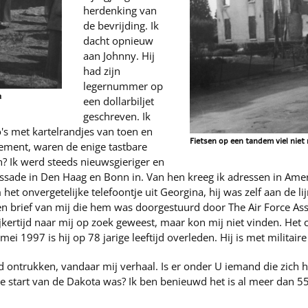
herdenking van
de bevrijding. Ik
dacht opnieuw
aan Johnny. Hij
had zijn
legernummer op
a
een dollarbiljet
geschreven. Ik
o's met kartelrandjes van toen en
Fietsen op een tandem viel nie
nement, waren de enige tastbare
n? Ik werd steeds nieuwsgieriger en
ade in Den Haag en Bonn in. Van hen kreeg ik adressen in Ameri
onvergetelijke telefoontje uit Georgina, hij was zelf aan de lijn.
en brief van mij die hem was doorgestuurd door The Air Force Asso
ijkertijd naar mij op zoek geweest, maar kon mij niet vinden. Het 
mei 1997 is hij op 78 jarige leeftijd overleden. Hij is met militair
heid ontrukken, vandaar mij verhaal. Is er onder U iemand die zic
e start van de Dakota was? Ik ben benieuwd het is al meer dan 5