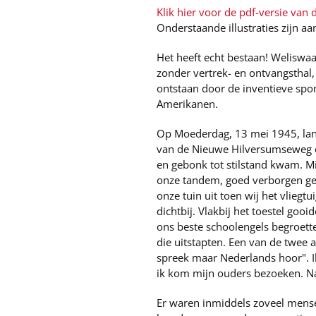
Klik hier voor de pdf-versie van di
Onderstaande illustraties zijn aa
Het heeft echt bestaan! Weliswaa
zonder vertrek- en ontvangsthal,
ontstaan door de inventieve spon
Amerikanen.
Op Moederdag, 13 mei 1945, land
van de Nieuwe Hilversumseweg e
en gebonk tot stilstand kwam. M
onze tandem, goed verborgen g
onze tuin uit toen wij het vliegt
dichtbij. Vlakbij het toestel goo
ons beste schoolengels begroett
die uitstapten. Een van de twee
spreek maar Nederlands hoor". I
ik kom mijn ouders bezoeken. Na
Er waren inmiddels zoveel mense