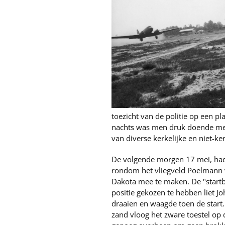
toezicht van de politie op een p
nachts was men druk doende met
van diverse kerkelijke en niet-ke
De volgende morgen 17 mei, had
rondom het vliegveld Poelmann 
Dakota mee te maken. De "start
positie gekozen te hebben liet J
draaien en waagde toen de start. 
zand vloog het zware toestel op