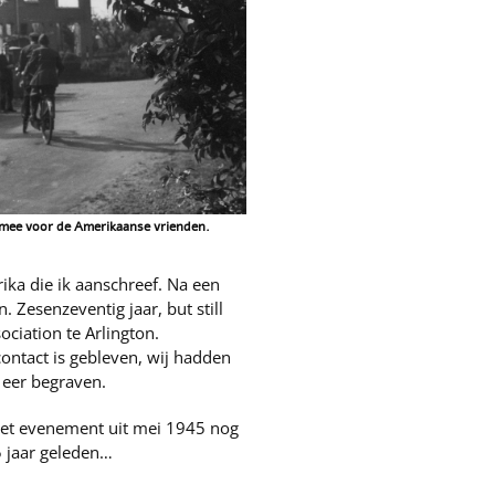
t mee voor de Amerikaanse vrienden.
ka die ik aanschreef. Na een
 Zesenzeventig jaar, but still
ciation te Arlington.
contact is gebleven, wij hadden
e eer begraven.
h het evenement uit mei 1945 nog
5 jaar geleden…