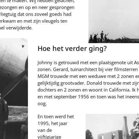
n te maken. Wij hebben gelachen,
gezongen en op en neer gesprongen
liegtuig dat ons zoveel goeds had
rkwam en met zijn vleugels ten
nel verwijderde.
Hoe het verder ging?
Johnny is getrouwd met een plaatsgenote uit Ash
zonen. Gerard, tuinarchitect bij vier filmsterren
MGM trouwde met een weduwe met 2 zonen en 
gelijktijdig grootvader. Donald trouwde met zij
dochters en 2 zonen en woont in California. Ik
en met september 1956 en toen was het ineens o
oog.
En toen werd het
1995, het jaar
van de
vijftigjarige