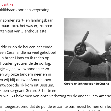
t artikel.
nklikbaar voor een vergroting.
r zonder start- en landingsbaan,
 maar toch, het was er, zomaar
taniteit van 3 enthousiaste
de er op de hei aan het einde
en Cessna, die na veel gehobbel
ijn broer Hans en ik reden op
ehouden gedurende de oorlog,
uigje zagen, wij woonden er zo
iden wij onze tandem neer en in
en wij blij de twee Amerikanen
Gerard en Johnny voor de Cessna
 antwoordde "Ik kom uit Bussum,
k ben sergeant Gerard Schutte en
uwelijks bekomen van onze verbazing zei de ander "I am American
n toegestroomd dat de politie er aan te pas moest komen om ied