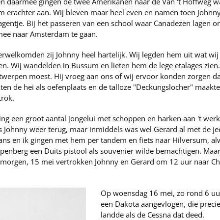
en daarmee gingen de twee Amerikanen naar de Van 't Hoffweg wa
m erachter aan. Wij bleven maar heel even en namen toen Johnny
agentje. Bij het passeren van een school waar Canadezen lagen 
mee naar Amsterdam te gaan.
erwelkomden zij Johnny heel hartelijk. Wij legden hem uit wat wij
en. Wij wandelden in Bussum en lieten hem de lege etalages zien.
twerpen moest. Hij vroeg aan ons of wij ervoor konden zorgen da
en de hei als oefenplaats en de talloze "Deckungslocher" maakte
trok.
g een groot aantal jongelui met schoppen en harken aan 't werk
 Johnny weer terug, maar inmiddels was wel Gerard al met de j
ns en ik gingen met hem per tandem en fiets naar Hilversum, alwa
nberg een Duits pistool als souvenier wilde bemachtigen. Maar 
 morgen, 15 mei vertrokken Johnny en Gerard om 12 uur naar Char
Op woensdag 16 mei, zo rond 6 uur
een Dakota aangevlogen, die precie
landde als de Cessna dat deed.