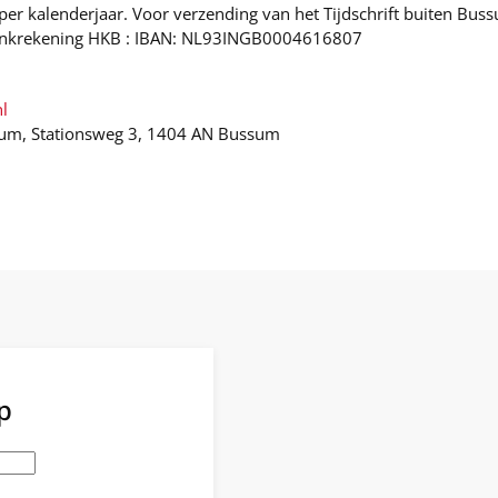
 per kalenderjaar. Voor verzending van het Tijdschrift buiten B
 Bankrekening HKB : IBAN: NL93INGB0004616807
l
ssum, Stationsweg 3, 1404 AN Bussum
p