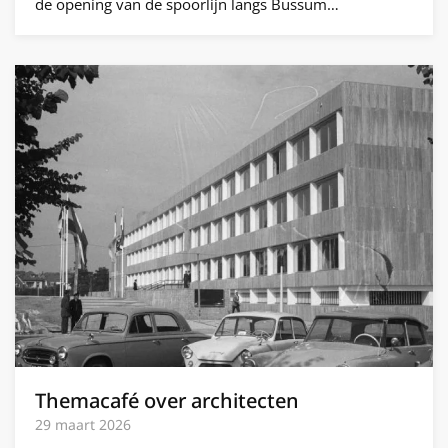
de opening van de spoorlijn langs Bussum…
Themacafé over architecten
29 maart 2026