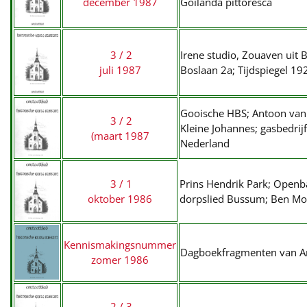
december 1987
Goilanda pittoresca
3 / 2
Irene studio, Zouaven uit
juli 1987
Boslaan 2a; Tijdspiegel 19
Gooische HBS; Antoon van d
3 / 2
Kleine Johannes; gasbedrij
(maart 1987
Nederland
3 / 1
Prins Hendrik Park; Openba
oktober 1986
dorpslied Bussum; Ben Mol
Kennismakingsnummer
Dagboekfragmenten van Ann
zomer 1986
2 / 3