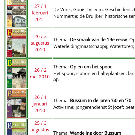
27 / 1
De Vonk; Goois Lyceum; Geschiedenis 
februari
Nummertje; de Bruijker; historische se
2011
26 / 3
Thema:
De smaak van de 19e eeuw
Op
augustus
Waterleidingmaatschappij; Watertoren;
2010
Thema:
Op en om het spoor
26 / 2
Het spoor, station en halteplaatsen; l
mei 2010
(4)
26 / 1
Thema:
Bussum in de jaren '60 en '70
januari
Activisme; jongerendienst St Jozef; bea
2010
25 / 3
augustus
Thema:
Wandeling door Bussum