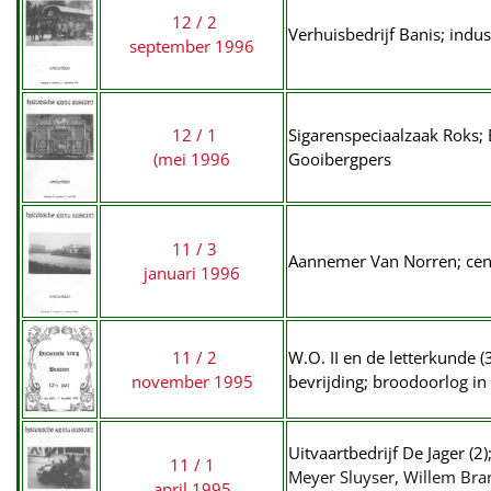
12 / 2
Verhuisbedrijf Banis; indus
september 1996
12 / 1
Sigarenspeciaalzaak Roks;
(mei 1996
Gooibergpers
11 / 3
Aannemer Van Norren; centr
januari 1996
11 / 2
W.O. II en de letterkunde 
november 1995
bevrijding;
broodoorlog in
Uitvaartbedrijf De Jager (2)
11 / 1
Meyer Sluyser, Willem Bran
april 1995