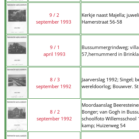
9 / 2
Kerkje naast Majella; juw
september 1993
Hamerstraat 56-58
9 / 1
Bussummergrindweg; villa 
april 1993
57,hernummerd in Brinklaa
8 / 3
Jaarverslag 1992; Singel; 
september 1992
wereldoorlog; Bouwver. St 
Moordaanslag Beeresteiner
8 / 2
Bonger; van Gogh in Buss
september 1992
schoolfoto Willemsschool 
kamp; Huizerweg 54