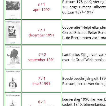
Bussum 175 jaar?; viering
8 / 1
100jarige Tijmetje Hilhor
april 1992
Cultuur 1874-1917
Coöperatie "Helpt elkande
7 / 3
Clercq; Reinder Peiter Re
december 1991
L. de Beer; tinnen vocht
7 / 2
Lambertus Zijl; Jo van van
september 1991
over de Graaf Wichmanlaa
7 / 1
Boedelbeschrijving uit 189
(mei? 1991
Bussum; eerste werkkring;
Jaarverslag 1990; Jan van
6 / 3
sedert 1840; binnenlandsch