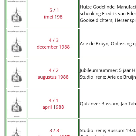
Huize Godelinde; Manufact
5 / 1
schenking Fredrik van Eden
(mei 198
Gooise dichters; Hersenspi
4 / 3
Arie de Bruyn; Oplossing q
december 1988
4 / 2
J
ubileumnummer: 5 jaar 
augustus 1988
Studio Irene; Arie de Bruijn
4 / 1
Quiz over Bussum; Jan Taba
april 1988
3 / 3
Studio Irene; Bussum 1930