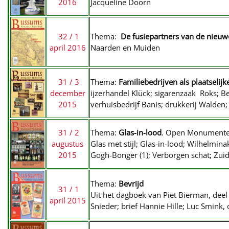
2016
Jacqueline Doorn
32 / 1
Thema:
De fusiepartners van de nieu
april 2016
Naarden en Muiden
31 / 3
Thema:
Familiebedrijven als plaatselij
december
ijzerhandel Klück; sigarenzaak Roks; B
2015
verhuisbedrijf Banis; drukkerij Walden
31 / 2
Thema:
Glas-in-lood
. Open Monument
augustus
Glas met stijl; Glas-in-lood; Wilhelmina
2015
Gogh-Bonger (1); Verborgen schat; Zui
Thema:
Bevrijd
31 / 1
Uit het dagboek van Piet Bierman, deel
april 2015
Snieder; brief Hannie Hille; Luc Smin