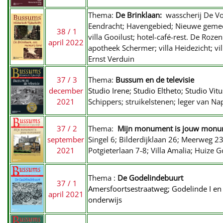
Thema:
De Brinklaan:
wasscherij De Vo
Eendracht; Havengebied; Nieuwe gemee
38 / 1
villa Gooilust; hotel-café-rest. De Roz
april 2022
apotheek Schermer; villa Heidezicht; vi
Ernst Verduin
37 / 3
Thema:
Bussum en de televisie
december
Studio Irene; Studio Eltheto; Studio Vi
2021
Schippers; struikelstenen; leger van N
37 / 2
Thema:
Mijn monument is jouw monu
september
Singel 6; Bilderdijklaan 26; Meerweg 2
2021
Potgieterlaan 7-8; Villa Amalia; Huiz
Thema :
De Godelindebuurt
37 / 1
Amersfoortsestraatweg; Godelinde I en 
april 2021
onderwijs