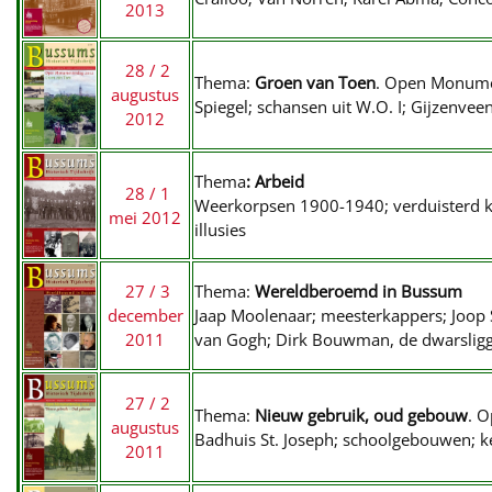
2013
28 / 2
Thema:
Groen van Toen
. Open Monum
augustus
Spiegel; schansen uit W.O. I; Gijzenvee
2012
Thema
: Arbeid
28 / 1
Weerkorpsen 1900-1940; verduisterd kap
mei 2012
illusies
27 / 3
Thema:
Wereldberoemd in Bussum
december
Jaap Moolenaar; meesterkappers; Joop S
2011
van Gogh; Dirk Bouwman, de dwarsligge
27 / 2
Thema:
Nieuw gebruik, oud gebouw
. 
augustus
Badhuis St. Joseph; schoolgebouwen; ke
2011