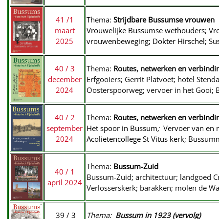
41 /1
Thema:
Strijdbare Bussumse
vrouwen
maart
Vrouwelijke Bussumse wethouders;
Vro
2025
vrouwenbeweging; Dokter Hirschel; Sus
40 / 3
Thema:
Routes, netwerken en verbindin
december
Erfgooiers; Gerrit Platvoet; hotel Stend
2024
Oosterspoorweg; vervoer in het Gooi;
40 / 2
Thema:
Routes, netwerken en verbindi
september
Het spoor in Bussum
;
Vervoer van en n
2024
Acolietencollege St Vitus kerk; Bussumm
Thema:
Bussum-Zuid
40 / 1
Bussum-Zuid; architectuur; landgoed Cr
april 2024
Verlosserskerk; barakken; molen de Wa
39
/
3
Thema:
Bussum in 1923 (vervolg)