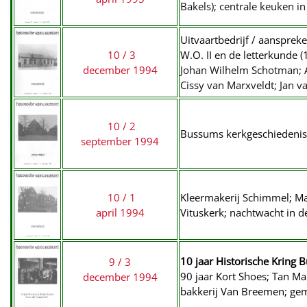
Bakels); centrale keuken in 
Uitvaartbedrijf / aanspreke
10 / 3
W.O. II en de letterkunde (
december 1994
Johan Wilhelm Schotman; A
Cissy van Marxveldt; Jan v
10 / 2
Bussums kerkgeschiedenis (
september 1994
10 / 1
Kleermakerij Schimmel; Ma
april 1994
Vituskerk;
nachtwacht in 
10 jaar Historische Kring 
9 / 3
90 jaar Kort Shoes; Tan Ma
december 1994
bakkerij Van Breemen; ge