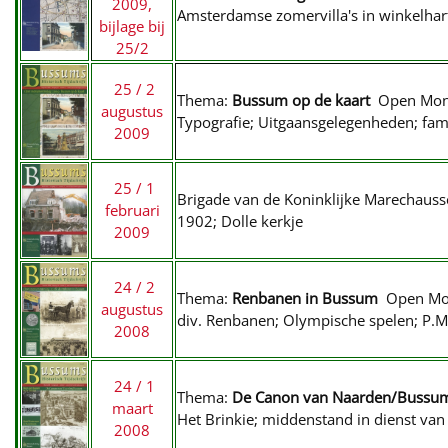
2009,
Amsterdamse zomervilla's in winkelhar
bijlage bij
25/2
25 / 2
Thema:
Bussum op de kaart
Open Mon
augustus
Typografie; Uitgaansgelegenheden; fami
2009
25 / 1
Brigade van de Koninklijke Marechaus
februari
1902; Dolle kerkje
2009
24 / 2
Thema:
Renbanen in Bussum
Open Mo
augustus
div. Renbanen; Olympische spelen; P.M.
2008
24 / 1
Thema:
De Canon van Naarden/Bussu
maart
Het Brinkie; middenstand in dienst van
2008