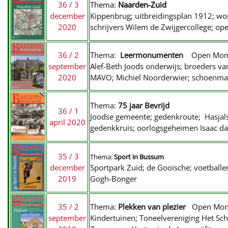
36 / 3
Thema:
Naarden-Zuid
december
Kippenbrug; uitbreidingsplan 1912; wor
2020
schrijvers Wilem de Zwijgercollege; o
36 / 2
Thema:
Leermonumenten
Open Monu
september
Alef-Beth Joods onderwijs; broeders va
2020
MAVO; Michiel Noorderwier; schoenmake
Thema:
75 jaar Bevrijd
36 / 1
Joodse gemeente; gedenkroute; Hasjalsè
april 2020
gedenkkruis; oorlogsgeheimen Isaac da
35 / 3
Thema:
Sport in Bussum
december
Sportpark Zuid; de Gooische; voetball
2019
Gogh-Bonger
35 / 2
Thema:
Plekken van plezier
Open Mon
september
Kindertuinen; Toneelvereniging Het Sch