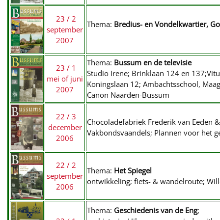
23 / 2
Thema:
Bredius- en Vondelkwartier, G
september
2007
Thema:
Bussum en de televisie
23 / 1
Studio Irene; Brinklaan 124 en 137;Vit
mei of juni
Koningslaan 12; Ambachtsschool, Maagd
2007
Canon Naarden-Bussum
22 / 3
Chocoladefabriek Frederik van Eeden &
december
Vakbondsvaandels; Plannen voor het g
2006
22 / 2
Thema:
Het Spiegel
september
ontwikkeling; fiets- & wandelroute; Wi
2006
Thema:
Geschiedenis van de Eng
;