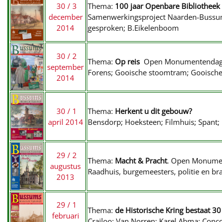
30 / 3
Thema:
100 jaar Openbare Bibliotheek
december
Samenwerkingsproject Naarden-Bussum; 
2014
gesproken; B.Eikelenboom
30 / 2
Thema:
Op reis
Open Monumentendag
september
Forens; Gooische stoomtram; Gooische 
2014
30 / 1
Thema:
Herkent u dit gebouw?
april 2014
Bensdorp; Hoeksteen; Filmhuis; Spant; M
29 / 2
Thema:
Macht & Pracht
. Open Monume
augustus
Raadhuis, burgemeesters, politie en br
2013
29 / 1
Thema:
de Historische Kring bestaat 30
februari
Crailoo; Van Norren; Karel Abma; Con