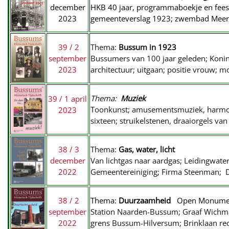
decemb
er
HKB 40 jaar, programmaboekje en fees
2023
gemeenteverslag 1923; zwembad Meerwe
39 / 2
Thema:
Bussum in 1923
september
Bussumers van 100 jaar geleden; Koning
2023
architectuur; uitgaan; positie vrouw; 
Thema:
Muziek
39 / 1
april
Toonkunst; amusementsmuziek, harmoni
2023
sixteen; struikelstenen, draaiorgels v
38 / 3
Thema:
Gas, water, licht
december
Van lichtgas naar aardgas; Leidingwater;
2022
Gemeentereiniging; Firma Steenman; D
38 / 2
Thema:
Duurzaamheid
Open Monume
september
Station Naarden-Bussum; Graaf Wichman
2022
grens Bussum-Hilversum; Brinklaan rect