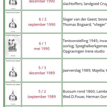
december 1990
slachtoffers; landgoed Cru
6 / 2
Slager van der Geest; binn
september 1990
Thomas Bogaard; "vlieger"
Tentoonstelling 1945; inv
6 / 1
oorlog; Spieghelkerkgemeen
mei 1990
Opgravingen Irene studio
5 / 3
Jaarverslag 1989; Majella;
december 1989
5 / 2
Bussum rond 1860; Lambert
(september 1989
Wed.D.Pouw; Herman Gorte