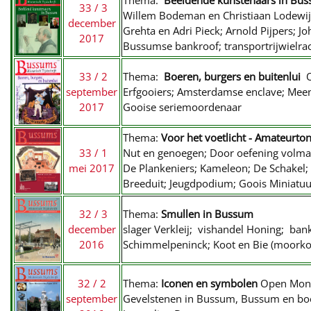
Thema:
Beeldende kunstenaars in Bu
33 / 3
Willem Bodeman en Christiaan Lodewijk 
december
Grehta en Adri Pieck; Arnold Pijpers; 
2017
Bussumse bankroof; transportrijwielra
33 / 2
Thema:
Boeren, burgers en buitenlui
O
september
Erfgooiers; Amsterdamse enclave; Mee
2017
Gooise seriemoordenaar
Thema:
Voor het voetlicht - Amateurto
33 / 1
Nut en genoegen; Door oefening volmaa
mei 2017
De Plankeniers; Kameleon; De Schakel; 
Breeduit; Jeugdpodium; Goois Miniatuu
32 / 3
Thema:
Smullen in Bussum
december
slager Verkleij; vishandel Honing; ban
2016
Schimmelpeninck; Koot en Bie (moorkop)
32 / 2
Thema:
Iconen en symbolen
Open Mon
september
Gevelstenen in Bussum, Bussum en boekw