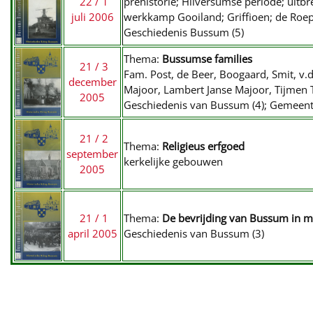
22 / 1
prehistorie; Hilversumse periode; uit
juli 2006
werkkamp Gooiland; Griffioen; de Roep
Geschiedenis Bussum (5)
Thema:
Bussumse families
21 / 3
Fam. Post, de Beer, Boogaard, Smit, v.d
december
Majoor, Lambert Janse Majoor, Tijmen T
2005
Geschiedenis van Bussum (4); Gemeent
21 / 2
Thema:
Religieus erfgoed
september
kerkelijke gebouwen
2005
21 / 1
Thema:
De bevrijding van Bussum in m
april 2005
Geschiedenis van Bussum (3)