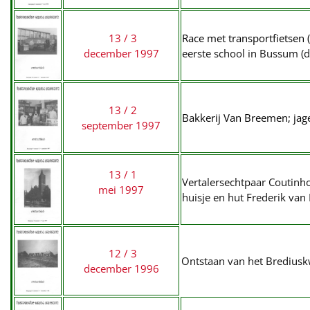
13 / 3
Race met transportfietsen (
december 1997
eerste school in Bussum (
13 / 2
Bakkerij Van Breemen; jag
september 1997
13 / 1
Vertalersechtpaar Coutinho
mei 1997
huisje en hut Frederik van
12 / 3
Ontstaan van het Brediusk
december 1996