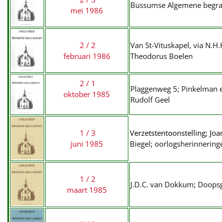
Bussumse Algemene begraaf
mei 1986
2 / 2
Van St-Vituskapel, via N.H
februari 1986
Theodorus Boelen
2 / 1
Plaggenweg 5; Pinkelman e
oktober 1985
Rudolf Geel
1 / 3
Verzetstentoonstelling; Jo
juni 1985
Biegel; oorlogsherinneringe
1 / 2
J.D.C. van Dokkum; Doop
maart 1985