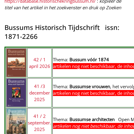
https://database.historischekringbussum.nl/
:
kopieer de
titel van het artikel in het zoekvenster en druk op Zoeken
Bussums Historisch Tijdschrift issn:
1871-2266
42 / 1
Thema:
Bussum vóór 1874
april 2026
artikelen nog niet beschikbaar, de inh
41 /3
Thema:
Bussumse vrouwen
, het vervol
december
artikelen nog niet beschikbaar, de inh
2025
41 / 2
Thema:
Bussumse architecten
Open M
september.
artikelen nog niet beschikbaar, de inh
2025