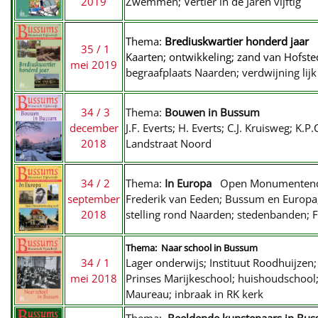
2019
Zwemmen; Vertier in de Jaren vijftig
Thema:
Brediuskwartier honderd jaar
35 / 1
Kaarten; ontwikkeling; zand van Hof
mei 2019
begraafplaats Naarden; verdwijning li
34 / 3
Thema:
Bouwen in Bussum
december
J.F. Everts; H. Everts; C.J. Kruisweg; K
2018
Landstraat Noord
34 / 2
Thema:
In Europa
Open Monumentend
september
Frederik van Eeden; Bussum en Europa;
2018
stelling rond Naarden; stedenbanden; 
Thema: Naar school in Bussum
34 / 1
Lager onderwijs; Instituut Roodhuijzen;
mei 2018
Prinses Marijkeschool; huishoudschool;
Maureau; inbraak in RK kerk