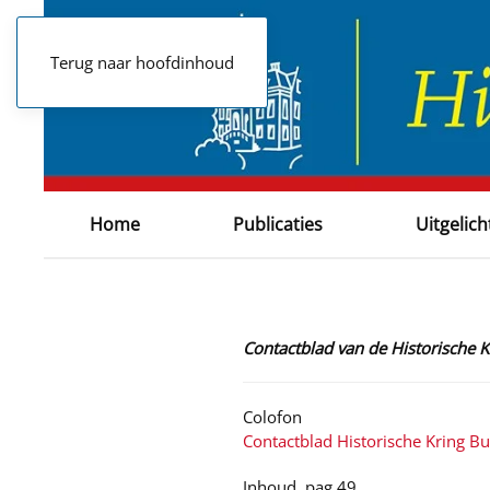
Terug naar hoofdinhoud
Home
Publicaties
Uitgelich
Contactblad van de Historische 
Colofon
Contactblad Historische Kring B
Inhoud, pag 49