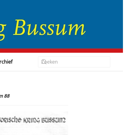
rchief
/m 88