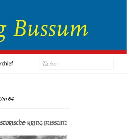
rchief
t/m 64