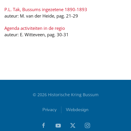
P.L. Tak, Bussums ingezetene 1890-1893
auteur: M. van der Heide, pag. 21-29
Agenda activiteiten in de regio
auteur: E. Witteveen, pag. 30-31
©
2026
Historische Kring Bussum
Privacy
Webdesign