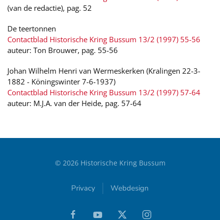
(van de redactie), pag. 52
De teertonnen
Contactblad Historische Kring Bussum 13/2 (1997) 55-56
auteur: Ton Brouwer, pag. 55-56
Johan Wilhelm Henri van Wermeskerken (Kralingen 22-3-
1882 - Köningswinter 7-6-1937)
Contactblad Historische Kring Bussum 13/2 (1997) 57-64
auteur: M.J.A. van der Heide, pag. 57-64
©
2026
Historische Kring Bussum
Privacy
Webdesign