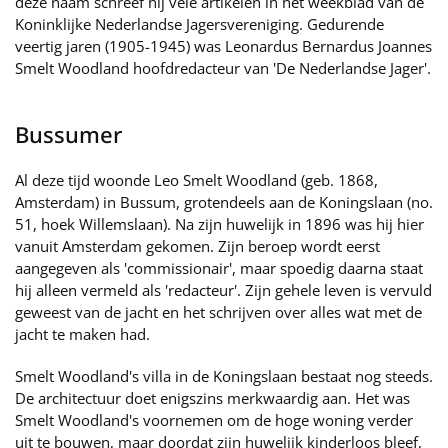
deze naam schreef hij vele artikelen in het weekblad van de
Koninklijke Nederlandse Jagersvereniging. Gedurende
veertig jaren (1905-1945) was Leonardus Bernardus Joannes
Smelt Woodland hoofdredacteur van 'De Nederlandse Jager'.
Bussumer
Al deze tijd woonde Leo Smelt Woodland (geb. 1868,
Amsterdam) in Bussum, grotendeels aan de Koningslaan (no.
51, hoek Willemslaan). Na zijn huwelijk in 1896 was hij hier
vanuit Amsterdam gekomen. Zijn beroep wordt eerst
aangegeven als 'commissionair', maar spoedig daarna staat
hij alleen vermeld als 'redacteur'. Zijn gehele leven is vervuld
geweest van de jacht en het schrijven over alles wat met de
jacht te maken had.
Smelt Woodland's villa in de Koningslaan bestaat nog steeds.
De architectuur doet enigszins merkwaardig aan. Het was
Smelt Woodland's voornemen om de hoge woning verder
uit te bouwen, maar doordat zijn huwelijk kinderloos bleef,