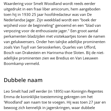
Waardering voor Smelt Woodland wordt reeds eerder
uitgedrukt in een fraai liber amicorum, hem aangeboden
toen hij in 1930 25 jaar hoofdredacteur was van De
Nederlandse Jager. Zijn weekblad wordt een "boek der
wijsheid voor de beginneling" genoemd en een "blad van
verpozing voor de enthousiaste jager." Een groot aantal
perkamenten bladzijden met visitekaartjes tonen de namen
van gelukwensers. Onder hen talnjke adellijke prominenten
zoals Van Tuyll van Serooskerken, Quarles van Ufford,
Bosch van Drakestein en Harinxma thoe Sloten. Bij de niet-
adellijke prominenten zien we Bredius en Van Leeuwen
Boomkamp vermeld.
Dubbele naam
Leo Smelt had zelf eerder (in 1895) van Koningin-Regentes
Emma de koninklijke toestemming gekregen om het
'Woodland' aan naam toe te voegen. Hij was toen 27 jaar en
bewoog zich kennelijk in jagerskringen, waar dubbele