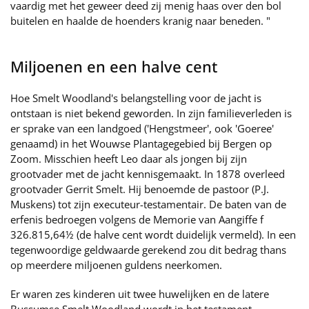
vaardig met het geweer deed zij menig haas over den bol
buitelen en haalde de hoenders kranig naar beneden. "
Miljoenen en een halve cent
Hoe Smelt Woodland's belangstelling voor de jacht is
ontstaan is niet bekend geworden. In zijn familieverleden is
er sprake van een landgoed ('Hengstmeer', ook 'Goeree'
genaamd) in het Wouwse Plantagegebied bij Bergen op
Zoom. Misschien heeft Leo daar als jongen bij zijn
grootvader met de jacht kennisgemaakt. In 1878 overleed
grootvader Gerrit Smelt. Hij benoemde de pastoor (P.J.
Muskens) tot zijn executeur-testamentair. De baten van de
erfenis bedroegen volgens de Memorie van Aangiffe f
326.815,64½ (de halve cent wordt duidelijk vermeld). In een
tegenwoordige geldwaarde gerekend zou dit bedrag thans
op meerdere miljoenen guldens neerkomen.
Er waren zes kinderen uit twee huwelijken en de latere