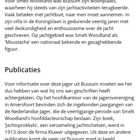
Voor Smelt Woodland was Bussum zijn woonplaats,
waarheen hij steeds van zijn jachtactiviteiten terugkeerde.
Vaak beladen met jachtbuit, naar men moet aannemen. In
zijn villa in de Koningslaan is gedurende veertig jaren met
veel deskundigheid en enthousiasme over de jacht
geschreven. Op jachtgebied was Smelt Woodland als
'Moustache' een nationaal bekende en gezaghebbende
figuur.
Publicaties
Voor informatie over deze jager uit Bussum moeten we het
dus hebben van wat hij ons aan geschriften heeft
achtergelaten. Op het hoofdkantoor van de jagersvereniging
in Amersfoort bevinden zich de ingebonden jaargangen van
de Nederlandse Jager, die de veertigjarige periode van Smelt
Woodland's hoofddacteurschap beslaan. Zijn boek,
'Jachtsprokkels', een verzameling jachtschetsen, werd in
1913 door de firma Kluwer uitgegeven. Uit deze en andere
publicaties komt de jager uit Bussum goed in beeld.