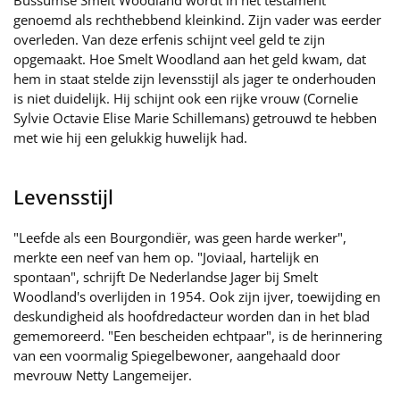
Bussumse Smelt Woodland wordt in het testament
genoemd als rechthebbend kleinkind. Zijn vader was eerder
overleden. Van deze erfenis schijnt veel geld te zijn
opgemaakt. Hoe Smelt Woodland aan het geld kwam, dat
hem in staat stelde zijn levensstijl als jager te onderhouden
is niet duidelijk. Hij schijnt ook een rijke vrouw (Cornelie
Sylvie Octavie Elise Marie Schillemans) getrouwd te hebben
met wie hij een gelukkig huwelijk had.
Levensstijl
"Leefde als een Bourgondiër, was geen harde werker",
merkte een neef van hem op. "Joviaal, hartelijk en
spontaan", schrijft De Nederlandse Jager bij Smelt
Woodland's overlijden in 1954. Ook zijn ijver, toewijding en
deskundigheid als hoofdredacteur worden dan in het blad
gememoreerd. "Een bescheiden echtpaar", is de herinnering
van een voormalig Spiegelbewoner, aangehaald door
mevrouw Netty Langemeijer.