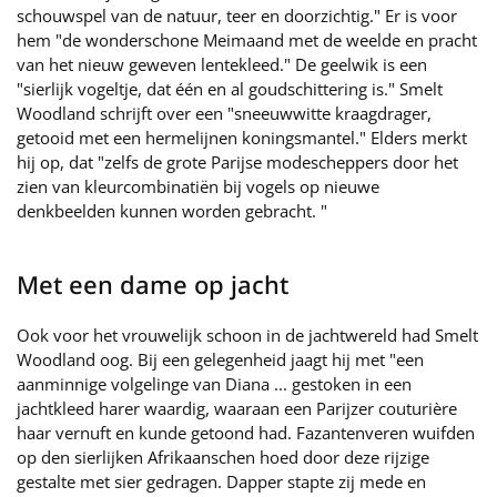
schouwspel van de natuur, teer en doorzichtig." Er is voor
hem "de wonderschone Meimaand met de weelde en pracht
van het nieuw geweven lentekleed." De geelwik is een
"sierlijk vogeltje, dat één en al goudschittering is." Smelt
Woodland schrijft over een "sneeuwwitte kraagdrager,
getooid met een hermelijnen koningsmantel." Elders merkt
hij op, dat "zelfs de grote Parijse modescheppers door het
zien van kleurcombinatiën bij vogels op nieuwe
denkbeelden kunnen worden gebracht. "
Met een dame op jacht
Ook voor het vrouwelijk schoon in de jachtwereld had Smelt
Woodland oog. Bij een gelegenheid jaagt hij met "een
aanminnige volgelinge van Diana ... gestoken in een
jachtkleed harer waardig, waaraan een Parijzer couturière
haar vernuft en kunde getoond had. Fazantenveren wuifden
op den sierlijken Afrikaanschen hoed door deze rijzige
gestalte met sier gedragen. Dapper stapte zij mede en