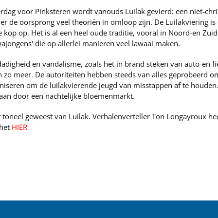
dag voor Pinksteren wordt vanouds Luilak gevierd: een niet-christe
 de oorsprong veel theoriën in omloop zijn. De Luilakviering is d
e kop op. Het is al een heel oude traditie, vooral in Noord-en Zui
ajongens' die op allerlei manieren veel lawaai maken.
dadigheid en vandalisme, zoals het in brand steken van auto-en f
n zo meer. De autoriteiten hebben steeds van alles geprobeerd om 
niseren om de luilakvierende jeugd van misstappen af te houden.
aan door een nachtelijke bloemenmarkt.
 toneel geweest van Luilak. Verhalenverteller Ton Longayroux he
 het
HIER