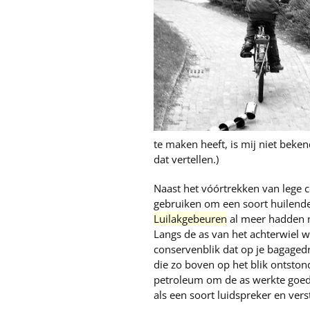
te maken heeft, is mij niet beke
dat vertellen.)
Naast het vóórtrekken van lege c
gebruiken om een soort huilende 
Luilak
gebeuren
al meer hadden m
Langs de as van het achterwiel 
conservenblik dat op je bagaged
die zo boven op het blik ontston
petroleum om de as werkte goed 
als een soort luidspreker en ver