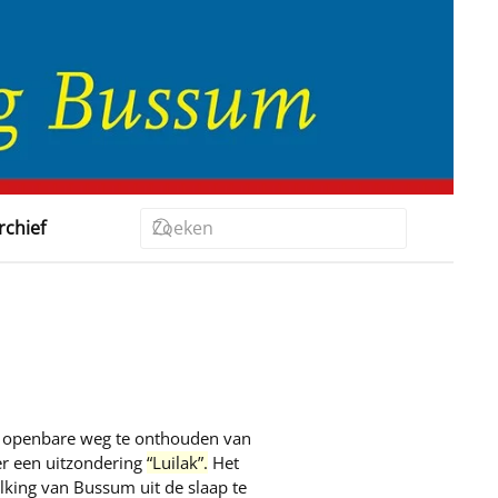
rchief
de openbare weg te onthouden van
er een uitzondering
“
Luilak
”.
Het
lking van Bussum uit de slaap te