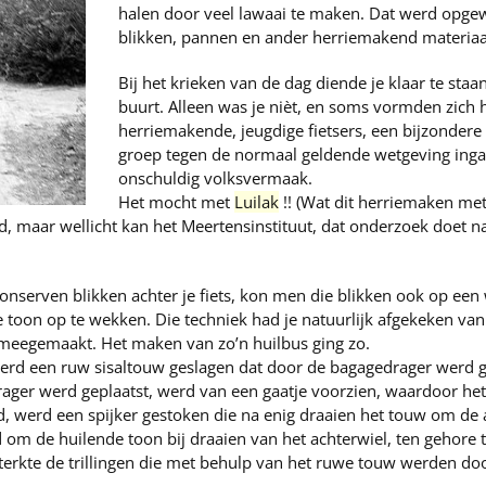
halen door veel lawaai te maken. Dat werd opgewek
blikken, pannen en ander herriemakend materiaa
Bij het krieken van de dag diende je klaar te sta
buurt. Alleen was je nièt, en soms vormden zich 
herriemakende, jeugdige fietsers, een bijzondere 
groep tegen de normaal geldende wetgeving ingaan.
onschuldig volksvermaak.
Het mocht met
Luilak
!! (Wat dit herriemaken met 
nd, maar wellicht kan het Meertensinstituut, dat onderzoek doet na
onserven blikken achter je fiets, kon men die blikken ook op een
toon op te wekken. Die techniek had je natuurlijk afgekeken van
eegemaakt. Het maken van zo’n huilbus ging zo.
werd een ruw sisaltouw geslagen dat door de bagagedrager werd 
rager werd geplaatst, werd van een gaatje voorzien, waardoor he
d, werd een spijker gestoken die na enig draaien het touw om de
om de huilende toon bij draaien van het achterwiel, ten gehore t
sterkte de trillingen die met behulp van het ruwe touw werden d