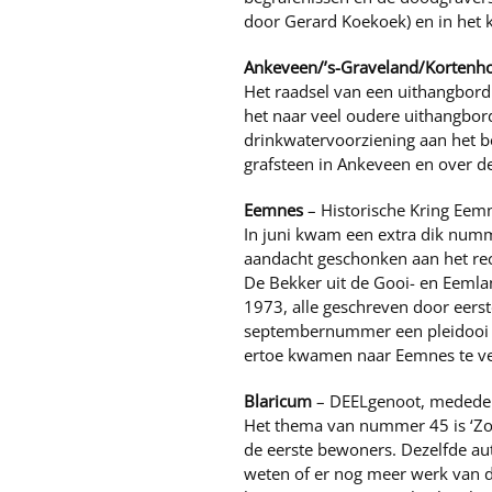
door Gerard Koekoek) en in het k
Ankeveen/’s-Graveland/Kortenh
Het raadsel van een uithangbord
het naar veel oudere uithangbor
drinkwatervoorziening aan het b
grafsteen in Ankeveen en over de
Eemnes
– Historische Kring Eem
In juni kwam een extra dik numme
aandacht geschonken aan het rec
De Bekker uit de Gooi- en Eeml
1973, alle geschreven door eerst
septembernummer een pleidooi v
ertoe kwamen naar Eemnes te ver
Blaricum
– DEELgenoot, mededeli
Het thema van nummer 45 is ‘Zom
de eerste bewoners. Dezelfde aute
weten of er nog meer werk van de