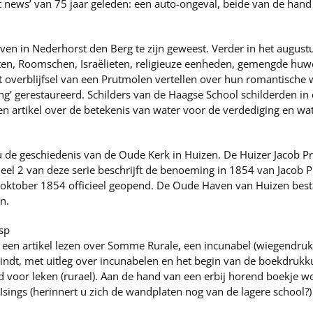
t news’ van 75 jaar geleden: een auto-ongeval, beide van de han
even in Nederhorst den Berg te zijn geweest. Verder in het augu
ten, Roomschen, Israëlieten, religieuze eenheden, gemengde huweli
t overblijfsel van een Prutmolen vertellen over hun romantische 
’ gerestaureerd. Schilders van de Haagse School schilderden in
n artikel over de betekenis van water voor de verdediging en wa
de geschiedenis van de Oude Kerk in Huizen. De Huizer Jacob Pri
el 2 van deze serie beschrijft de benoeming in 1854 van Jacob P
 oktober 1854 officieel geopend. De Oude Haven van Huizen besta
n.
sp
en artikel lezen over Somme Rurale, een incunabel (wiegendruk) 
dt, met uitleg over incunabelen en het begin van de boekdrukku
 voor leken (rurael). Aan de hand van een erbij horend boekje w
sings (herinnert u zich de wandplaten nog van de lagere school?