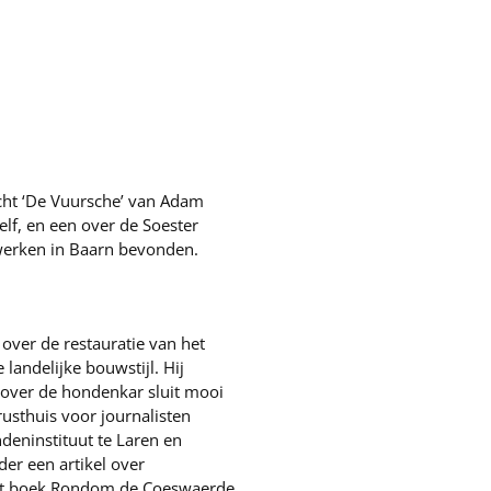
cht ‘De Vuursche’ van Adam
elf, en een over de Soester
werken in Baarn bevonden.
 over de restauratie van het
landelijke bouwstijl. Hij
 over de hondenkar sluit mooi
rusthuis voor journalisten
ndeninstituut te Laren en
der een artikel over
 het boek Rondom de Coeswaerde