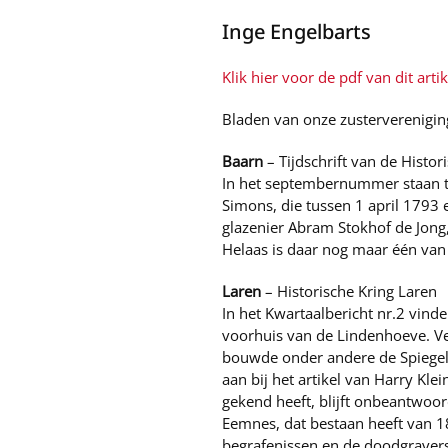
Inge Engelbarts
Klik hier voor de pdf van dit artik
Bladen van onze zusterverenigin
Baarn
– Tijdschrift van de Histor
In het septembernummer staan tw
Simons, die tussen 1 april 1793 
glazenier Abram Stokhof de Jong
Helaas is daar nog maar één van
Laren
– Historische Kring Laren
In het Kwartaalbericht nr.2 vinde
voorhuis van de Lindenhoeve. Verv
bouwde onder andere de Spiegelk
aan bij het artikel van Harry Kle
gekend heeft, blijft onbeantwoord
Eemnes, dat bestaan heeft van 184
begrafenissen en de doodgravers