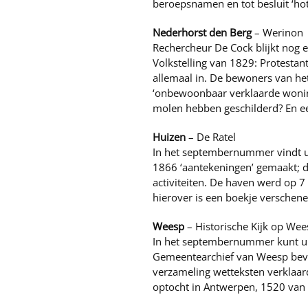
beroepsnamen en tot besluit ‘ho
Nederhorst den Berg
– Werinon
Rechercheur De Cock blijkt nog 
Volkstelling van 1829: Protestan
allemaal in. De bewoners van he
‘onbewoonbaar verklaarde woning
molen hebben geschilderd? En ee
Huizen
– De Ratel
In het septembernummer vindt u 
1866 ‘aantekeningen’ gemaakt; de
activiteiten. De haven werd op 7
hierover is een boekje verschene
Weesp
– Historische Kijk op Wee
In het septembernummer kunt u e
Gemeentearchief van Weesp bevin
verzameling wetteksten verklaard
optocht in Antwerpen, 1520 van I