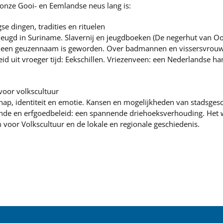
 onze Gooi- en Eemlandse neus lang is:
gse dingen, tradities en rituelen
r jeugd in Suriname. Slavernij en jeugdboeken (De negerhut van O
 een geuzennaam is geworden. Over badmannen en vissersvrouwe
id uit vroeger tijd: Eekschillen. Vriezenveen: een Nederlandse h
voor volkscultuur
hap, identiteit en emotie. Kansen en mogelijkheden van stadsges
nde en erfgoedbeleid: een spannende driehoeksverhouding. Het 
voor Volkscultuur en de lokale en regionale geschiedenis.