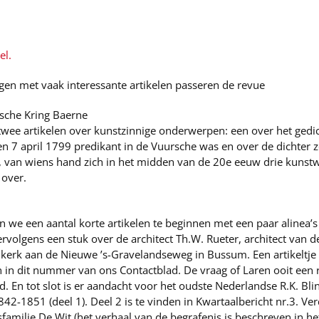
el.
gen met vaak interessante artikelen passeren de revue
ische Kring Baerne
ee artikelen over kunstzinnige onderwerpen: een over het gedi
en 7 april 1799 predikant in de Vuursche was en over de dichter z
, van wiens hand zich in het midden van de 20e eeuw drie kunst
 over.
n we een aantal korte artikelen te beginnen met een paar alinea’s
olgens een stuk over de architect Th.W. Rueter, architect van de 
erk aan de Nieuwe ’s-Gravelandseweg in Bussum. Een artikeltje
in in dit nummer van ons Contactblad. De vraag of Laren ooit een 
. En tot slot is er aandacht voor het oudste Nederlandse R.K. Bli
2-1851 (deel 1). Deel 2 is te vinden in Kwartaalbericht nr.3. Ver
familie De Wit (het verhaal van de begrafenis is beschreven in