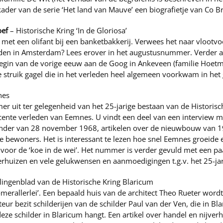
ader van de serie ‘Het land van Mauve’ een biografietje van Co 
oef
– Historische Kring ‘In de Gloriosa’
 met een olifant bij een banketbakkerij. Verwees het naar vloot
den in Amsterdam? Lees erover in het augustusnummer. Verder ar
egin van de vorige eeuw aan de Goog in Ankeveen (familie Hoet
 struik gagel die in het verleden heel algemeen voorkwam in het 
nes
r uit ter gelegenheid van het 25-jarige bestaan van de Historis
ente verleden van Eemnes. U vindt een deel van een interview 
ander van 28 november 1968, artikelen over de nieuwbouw van 1
e bewoners. Het is interessant te lezen hoe snel Eemnes groeide e
oor de ‘koe in de wei’. Het nummer is verder gevuld met een pa
huizen en vele gelukwensen en aanmoedigingen t.g.v. het 25-jar
ngenblad van de Historische Kring Blaricum
erallerlei’. Een bepaald huis van de architect Theo Rueter word
ur bezit schilderijen van de schilder Paul van der Ven, die in Bla
ze schilder in Blaricum hangt. Een artikel over handel en nijverh