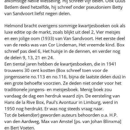
afkomstige Nellie Wesseling. Hij schreef vijf delen. Ook Guus
Betlem deed hetzelfde, hij schreef onder pseudoniem Betty
van Sandvoort liefst negen delen.
Helmond bracht overigens sommige kwartjesboeken ook als
luxe editie op de markt, zoals blijkt uit deel 2, Vier meisjes
en een jolige oom (1933) van Van Sandvoort. Het eerste deel
van de reeks was van Cor Lindeman, Het vreemde kind. Box
schreef pas deel 6, Het huisje in de dennen, en verder nog
de delen 9, 13, 21 en 24.
Een tiental jaren hebben de kwartjesboeken, die in 1941
trouwens 30 cent kostten (Box schreef toen voor de
jongensserie no.113 en no.116, bijna de laatste delen dus) in
een grote behoefte voorzien. Ze deden niet onder voor het
traditionele jongens- en meisjesboek. Menig boek zou
vandaag de dag een herdruk waard zijn. De eersteling van
Hans de la Rive Box, Paul's Avontuur in Limburg, werd in
1950 nog herdrukt. Er was nog steeds vraag naar.
Tot de bekend(er) geworden auteurs behoorden o.a. H.P.
van den Aardweg, Max van Amstel [ps. van Johan Blinxma]
en Bert Voeten.