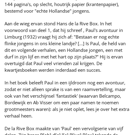
144 pagina's, op slecht, houtrijk papier (krantenpapier),
bestemd voor "echte Hollandse" jongens.
Aan de wieg ervan stond Hans de la Rive Box. In het
voorwoord van deel 1, dat hij schreef , Paul's avontuur in
Limburg (1932) vraagt hij zich af: "Bestaan er nog echte
flinke jongens in ons kleine landje? [...] Is Paul, de held van
dit en volgende verhalen, een Hollandse jongen, een met
durf in zijn lijf en met het hart op zijn plaats?" Hij is ervan
overtuigd dat Paul veel vrienden zal krijgen. De
kwartjesboeken werden inderdaad een succes.
In het boek beleeft Paul in een ijldroom nog een avontuur,
zodat er niet alleen sprake is van een raamvertelling, maar
ook van het verschijnsel 'fantastiek' (waarvan Belcampo,
Bordewijk en Ab Visser om een paar namen te noemen
grootmeesters waren): als je niet oplet, lees je over het extra
verhaal heen.
De la Rive Box maakte van 'Paul' een vervolgserie van vijf