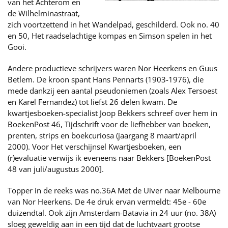
van het Achterom en
de Wilhelminastraat,
zich voortzettend in het Wandelpad, geschilderd. Ook no. 40
en 50, Het raadselachtige kompas en Simson spelen in het
Gooi.
Andere productieve schrijvers waren Nor Heerkens en Guus
Betlem. De kroon spant Hans Pennarts (1903-1976), die
mede dankzij een aantal pseudoniemen (zoals Alex Tersoest
en Karel Fernandez) tot liefst 26 delen kwam. De
kwartjesboeken-specialist Joop Bekkers schreef over hem in
BoekenPost 46, Tijdschrift voor de liefhebber van boeken,
prenten, strips en boekcuriosa (jaargang 8 maart/april
2000). Voor Het verschijnsel Kwartjesboeken, een
(r)evaluatie verwijs ik eveneens naar Bekkers [BoekenPost
48 van juli/augustus 2000].
Topper in de reeks was no.36A Met de Uiver naar Melbourne
van Nor Heerkens. De 4e druk ervan vermeldt: 45e - 60e
duizendtal. Ook zijn Amsterdam-Batavia in 24 uur (no. 38A)
sloeg geweldig aan in een tijd dat de luchtvaart grootse