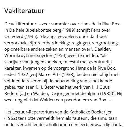
Vakliteratuur
De vakliteratuur is zeer summier over Hans de la Rive Box.
In De hele Bibelebontse berg (1989) schrijft Fens over
Ontvoerd (1935): "de angstgevoelens door dat boek
veroorzaakt zijn zeer hardnekkig; ze gingen, vergroot nog,
op ontelbare andere zaken en mensen over". Daalder,
Wormkruyt met suycker (1950) weet te melden: "als
schrijver van jongensboeken, meestal met avontuurlijk
karakter, kwamen op de voorgrond Hans de la Rive Box,
sedert 1932 [en] Marcel Artz (1933), beiden niet altijd met
voldoende reserve bij de behandeling van schokkende
gebeurtenissen [...]. Beter was het werk van [...] Guus
Betlem [...] en Walden, De jongen met de alpino (1935)". Hij
weet nog niet dat Walden een pseudoniem van Box is.
Het Lectuur-Repertorium van de Katholieke Boekerijen
(1952) tenslotte vermeldt hem als "auteur , die simultaan
onder verschillende schuilnamen een eerbiedwaardig aantal