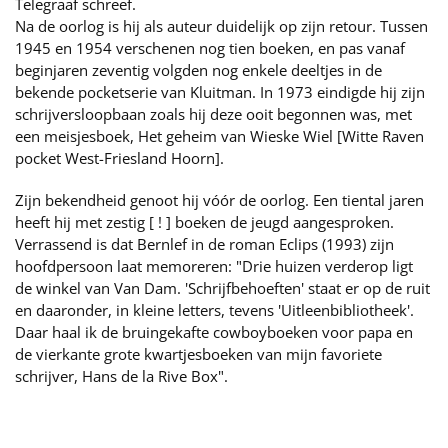
Telegraaf schreef.
Na de oorlog is hij als auteur duidelijk op zijn retour. Tussen
1945 en 1954 verschenen nog tien boeken, en pas vanaf
beginjaren zeventig volgden nog enkele deeltjes in de
bekende pocketserie van Kluitman. In 1973 eindigde hij zijn
schrijversloopbaan zoals hij deze ooit begonnen was, met
een meisjesboek, Het geheim van Wieske Wiel [Witte Raven
pocket West-Friesland Hoorn].
Zijn bekendheid genoot hij vóór de oorlog. Een tiental jaren
heeft hij met zestig [ ! ] boeken de jeugd aangesproken.
Verrassend is dat Bernlef in de roman Eclips (1993) zijn
hoofdpersoon laat memoreren: "Drie huizen verderop ligt
de winkel van Van Dam. 'Schrijfbehoeften' staat er op de ruit
en daaronder, in kleine letters, tevens 'Uitleenbibliotheek'.
Daar haal ik de bruingekafte cowboyboeken voor papa en
de vierkante grote kwartjesboeken van mijn favoriete
schrijver, Hans de la Rive Box".