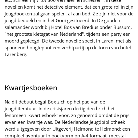
etc. schreef hij 7 tot 800 verhalen en schetsen". In deze
novellen komt het detective element, dat een grote rol in zijn
jeugdboeken zal gaan spelen, al aan bod. Ze zijn niet voor de
jeugd bedoeld en in het Gooi gesitueerd. In De gouden
salamander wordt bij Hotel Bos van Bredius onder Bussum,
"het grootste kletsgat van Nederland", tijdens een party een
moord gepleegd. De tweede novelle speelt in Laren, met als
spannend hoogtepunt een vechtpartij op de toren van hotel
Larenberg.
Kwartjesboeken
Na dit debuut begaf Box zich op het pad van de
jeugdliteratuur. In de crisisjaren dertig deed zich het
fenomeen 'kwartjesboek' voor, zo genoemd omdat de prijs
ervan een kwartje was. De Nederlandse Jeugdbibliotheek
werd uitgegeven door Uitgeverij Helmond te Helmond: een
compleet avontuur in boekvorm op A-4 formaat, meestal