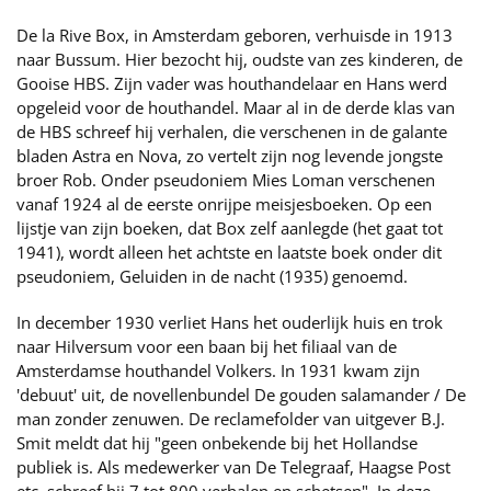
De la Rive Box, in Amsterdam geboren, verhuisde in 1913
naar Bussum. Hier bezocht hij, oudste van zes kinderen, de
Gooise HBS. Zijn vader was houthandelaar en Hans werd
opgeleid voor de houthandel. Maar al in de derde klas van
de HBS schreef hij verhalen, die verschenen in de galante
bladen Astra en Nova, zo vertelt zijn nog levende jongste
broer Rob. Onder pseudoniem Mies Loman verschenen
vanaf 1924 al de eerste onrijpe meisjesboeken. Op een
lijstje van zijn boeken, dat Box zelf aanlegde (het gaat tot
1941), wordt alleen het achtste en laatste boek onder dit
pseudoniem, Geluiden in de nacht (1935) genoemd.
In december 1930 verliet Hans het ouderlijk huis en trok
naar Hilversum voor een baan bij het filiaal van de
Amsterdamse houthandel Volkers. In 1931 kwam zijn
'debuut' uit, de novellenbundel De gouden salamander / De
man zonder zenuwen. De reclamefolder van uitgever B.J.
Smit meldt dat hij "geen onbekende bij het Hollandse
publiek is. Als medewerker van De Telegraaf, Haagse Post