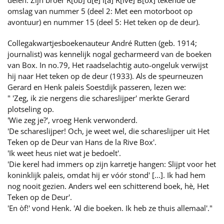
delen. Zijn broer R[ob] d[e] l[a] R[ive] B[ox] tekende de
omslag van nummer 5 (deel 2: Met een motorboot op
avontuur) en nummer 15 (deel 5: Het teken op de deur).
Collegakwartjesboekenauteur André Rutten (geb. 1914;
journalist) was kennelijk nogal gecharmeerd van de boeken
van Box. In no.79, Het raadselachtig auto-ongeluk verwijst
hij naar Het teken op de deur (1933). Als de speurneuzen
Gerard en Henk paleis Soestdijk passeren, lezen we:
" 'Zeg, ik zie nergens die schareslijper' merkte Gerard
plotseling op.
'Wie zeg je?', vroeg Henk verwonderd.
'De schareslijper! Och, je weet wel, die schareslijper uit Het
Teken op de Deur van Hans de la Rive Box'.
'Ik weet heus niet wat je bedoelt'.
'Die kerel had immers op zijn karretje hangen: Slijpt voor het
koninklijk paleis, omdat hij er vóór stond' [...]. Ik had hem
nog nooit gezien. Anders wel een schitterend boek, hè, Het
Teken op de Deur'.
'En òf!' vond Henk. 'Al die boeken. Ik heb ze thuis allemaal'."