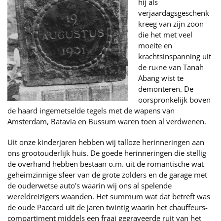
hij als
verjaardagsgeschenk
kreeg van zijn zoon
die het met veel
moeite en
krachtsinspanning uit
de ru‹ne van Tanah
Abang wist te
demonteren. De
oorspronkelijk boven
de haard ingemetselde tegels met de wapens van
Amsterdam, Batavia en Bussum waren toen al verdwenen.
Uit onze kinderjaren hebben wij talloze herinneringen aan
ons grootouderlijk huis. De goede herinneringen die stellig
de overhand hebben bestaan o.m. uit de romantische wat
geheimzinnige sfeer van de grote zolders en de garage met
de ouderwetse auto's waarin wij ons al spelende
wereldreizigers waanden. Het summum wat dat betreft was
de oude Paccard uit de jaren twintig waarin het chauffeurs-
compartiment middels een fraai gegraveerde ruit van het