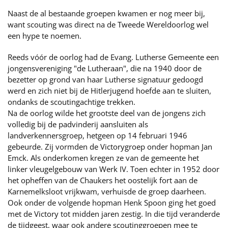
Naast de al bestaande groepen kwamen er nog meer bij,
want scouting was direct na de Tweede Wereldoorlog wel
een hype te noemen.
Reeds vóór de oorlog had de Evang. Lutherse Gemeente een
jongensvereniging "de Lutheraan", die na 1940 door de
bezetter op grond van haar Lutherse signatuur gedoogd
werd en zich niet bij de Hitlerjugend hoefde aan te sluiten,
ondanks de scoutingachtige trekken.
Na de oorlog wilde het grootste deel van de jongens zich
volledig bij de padvinderij aansluiten als
landverkennersgroep, hetgeen op 14 februari 1946
gebeurde. Zij vormden de Victorygroep onder hopman Jan
Emck. Als onderkomen kregen ze van de gemeente het
linker vleugelgebouw van Werk IV. Toen echter in 1952 door
het opheffen van de Chaukers het oostelijk fort aan de
Karnemelksloot vrijkwam, verhuisde de groep daarheen.
Ook onder de volgende hopman Henk Spoon ging het goed
met de Victory tot midden jaren zestig. In die tijd veranderde
de tijdgeest, waar ook andere scoutinggroepen mee te