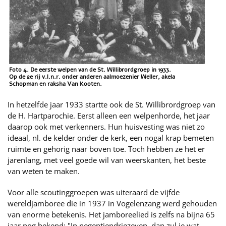
Foto 4. De eerste welpen van de St. Willibrordgroep in 1933.
Op de 2e rij v.l.n.r. onder anderen aalmoezenier Weller, akela
Schopman en raksha Van Kooten.
In hetzelfde jaar 1933 startte ook de St. Willibrordgroep van
de H. Hartparochie. Eerst alleen een welpenhorde, het jaar
daarop ook met verkenners. Hun huisvesting was niet zo
ideaal, nl. de kelder onder de kerk, een nogal krap bemeten
ruimte en gehorig naar boven toe. Toch hebben ze het er
jarenlang, met veel goede wil van weerskanten, het beste
van weten te maken.
Voor alle scoutinggroepen was uiteraard de vijfde
wereldjamboree die in 1937 in Vogelenzang werd gehouden
van enorme betekenis. Het jamboreelied is zelfs na bijna 65
jaar nog bekend: "In negentiendriezeven, dan zul je wat