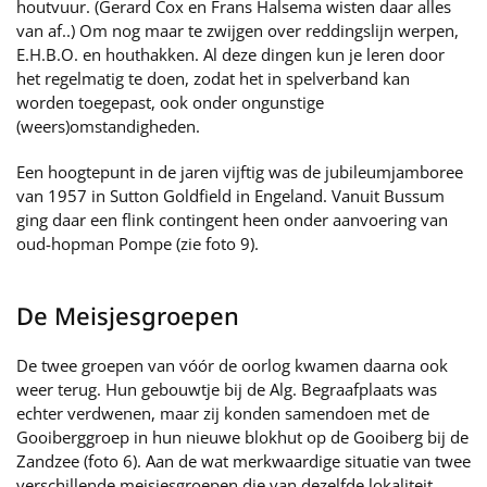
houtvuur. (Gerard Cox en Frans Halsema wisten daar alles
van af..) Om nog maar te zwijgen over reddingslijn werpen,
E.H.B.O. en houthakken. Al deze dingen kun je leren door
het regelmatig te doen, zodat het in spelverband kan
worden toegepast, ook onder ongunstige
(weers)omstandigheden.
Een hoogtepunt in de jaren vijftig was de jubileumjamboree
van 1957 in Sutton Goldfield in Engeland. Vanuit Bussum
ging daar een flink contingent heen onder aanvoering van
oud-hopman Pompe (zie foto 9).
De Meisjesgroepen
De twee groepen van vóór de oorlog kwamen daarna ook
weer terug. Hun gebouwtje bij de Alg. Begraafplaats was
echter verdwenen, maar zij konden samendoen met de
Gooiberggroep in hun nieuwe blokhut op de Gooiberg bij de
Zandzee (foto 6). Aan de wat merkwaardige situatie van twee
verschillende meisjesgroepen die van dezelfde lokaliteit