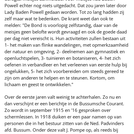
Powell echter nog niets uitgedacht. Dat zou jaren later door
Lady Baden Powell gedaan worden. Tot zo lang hadden zij
zelf maar wat te bedenken. De krant weet dan ook te
melden: "De Bond is voorlopig zelfstandig, daar van de
meisjes geen belofte wordt gevraagd en ook de goede daad
per dag niet vereischt is. Hun activiteiten zullen bestaan uit
1- het maken van flinke wandelingen, met opmerkzaamheid
der natuur en omgeving, 2- deelnemen aan gymnastiek en
openluchtspelen, 3- tuinieren en botaniseren, 4- het zich
oefenen in verbandleer en het verleenen van eerste hulp bij
ongelukken, 5- het zich voorbereiden om steeds gereed te
zijn om anderen te helpen en te steunen. Kortom, om
lichaam en geest te ontwikkelen."
Over de eerste jaren valt weinig te achterhalen. Zo nu en
dan verschijnt er een berichtje in de Bussumsche Courant.
Zo wordt in september 1915 en '16 gesproken over
schermlessen. In 1918 duiken er een paar namen op van
personen die in het bestuur zitten van de Ned. Padvinders
afd. Bussum. Onder deze valt J. Pompe op, als reeds bij