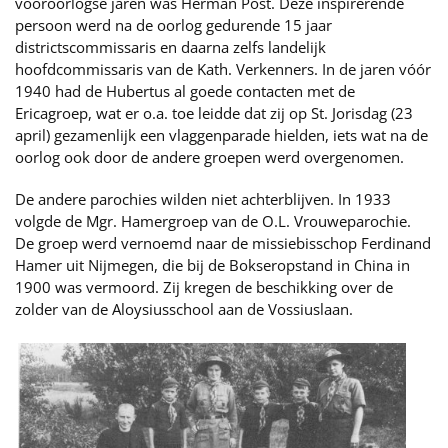
vooroorlogse jaren was Herman Post. Deze inspirerende
persoon werd na de oorlog gedurende 15 jaar
districtscommissaris en daarna zelfs landelijk
hoofdcommissaris van de Kath. Verkenners. In de jaren vóór
1940 had de Hubertus al goede contacten met de
Ericagroep, wat er o.a. toe leidde dat zij op St. Jorisdag (23
april) gezamenlijk een vlaggenparade hielden, iets wat na de
oorlog ook door de andere groepen werd overgenomen.
De andere parochies wilden niet achterblijven. In 1933
volgde de Mgr. Hamergroep van de O.L. Vrouweparochie.
De groep werd vernoemd naar de missiebisschop Ferdinand
Hamer uit Nijmegen, die bij de Bokseropstand in China in
1900 was vermoord. Zij kregen de beschikking over de
zolder van de Aloysiusschool aan de Vossiuslaan.