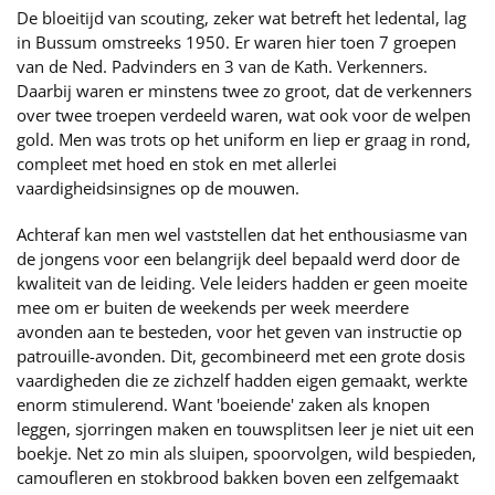
De bloeitijd van scouting, zeker wat betreft het ledental, lag
in Bussum omstreeks 1950. Er waren hier toen 7 groepen
van de Ned. Padvinders en 3 van de Kath. Verkenners.
Daarbij waren er minstens twee zo groot, dat de verkenners
over twee troepen verdeeld waren, wat ook voor de welpen
gold. Men was trots op het uniform en liep er graag in rond,
compleet met hoed en stok en met allerlei
vaardigheidsinsignes op de mouwen.
Achteraf kan men wel vaststellen dat het enthousiasme van
de jongens voor een belangrijk deel bepaald werd door de
kwaliteit van de leiding. Vele leiders hadden er geen moeite
mee om er buiten de weekends per week meerdere
avonden aan te besteden, voor het geven van instructie op
patrouille-avonden. Dit, gecombineerd met een grote dosis
vaardigheden die ze zichzelf hadden eigen gemaakt, werkte
enorm stimulerend. Want 'boeiende' zaken als knopen
leggen, sjorringen maken en touwsplitsen leer je niet uit een
boekje. Net zo min als sluipen, spoorvolgen, wild bespieden,
camoufleren en stokbrood bakken boven een zelfgemaakt