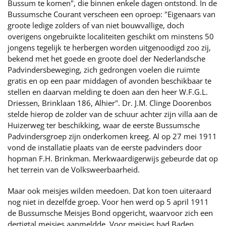
Bussum te komen", die binnen enkele dagen ontstond. In de
Bussumsche Courant verscheen een oproep: "Eigenaars van
groote ledige zolders of van niet bouwvallige, doch
overigens ongebruikte localiteiten geschikt om minstens 50
jongens tegelijk te herbergen worden uitgenoodigd zoo zij,
bekend met het goede en groote doel der Nederlandsche
Padvindersbeweging, zich gedrongen voelen die ruimte
gratis en op een paar middagen of avonden beschikbaar te
stellen en daarvan melding te doen aan den heer W.F.G.L.
Driessen, Brinklaan 186, Alhier". Dr. J.M. Clinge Doorenbos
stelde hierop de zolder van de schuur achter zijn villa aan de
Huizerweg ter beschikking, waar de eerste Bussumsche
Padvindersgroep zijn onderkomen kreeg. Al op 27 mei 1911
vond de installatie plaats van de eerste padvinders door
hopman F.H. Brinkman. Merkwaardigerwijs gebeurde dat op
het terrein van de Volksweerbaarheid.
Maar ook meisjes wilden meedoen. Dat kon toen uiteraard
nog niet in dezelfde groep. Voor hen werd op 5 april 1911
de Bussumsche Meisjes Bond opgericht, waarvoor zich een
dertigtal meisjes aanmeldde. Voor meisjes had Baden