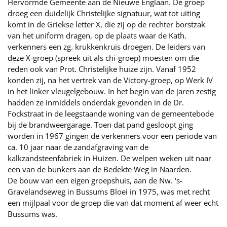
Hervormde Gemeente aan de Nieuwe Englaan. De groep
droeg een duidelijk Christelijke signatuur, wat tot uiting
komt in de Griekse letter X, die zij op de rechter borstzak
van het uniform dragen, op de plaats waar de Kath.
verkenners een zg. krukkenkruis droegen. De leiders van
deze X-groep (spreek uit als chi-groep) moesten om die
reden ook van Prot. Christelijke huize zijn. Vanaf 1952
konden zij, na het vertrek van de Victory-groep, op Werk IV
in het linker vleugelgebouw. In het begin van de jaren zestig
hadden ze inmiddels onderdak gevonden in de Dr.
Fockstraat in de leegstaande woning van de gemeentebode
bij de brandweergarage. Toen dat pand gesloopt ging
worden in 1967 gingen de verkenners voor een periode van
ca. 10 jaar naar de zandafgraving van de
kalkzandsteenfabriek in Huizen. De welpen weken uit naar
een van de bunkers aan de Bedekte Weg in Naarden.
De bouw van een eigen groepshuis, aan de Nw. 's-
Gravelandseweg in Bussums Bloei in 1975, was met recht
een mijlpaal voor de groep die van dat moment af weer echt
Bussums was.