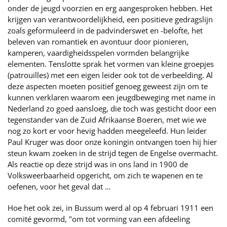
onder de jeugd voorzien en erg aangesproken hebben. Het
krijgen van verantwoordelijkheid, een positieve gedragslijn
zoals geformuleerd in de padvinderswet en -belofte, het
beleven van romantiek en avontuur door pionieren,
kamperen, vaardigheidsspelen vormden belangrijke
elementen. Tenslotte sprak het vormen van kleine groepjes
(patrouilles) met een eigen leider ook tot de verbeelding. Al
deze aspecten moeten positief genoeg geweest zijn om te
kunnen verklaren waarom een jeugdbeweging met name in
Nederland zo goed aansloeg, die toch was gesticht door een
tegenstander van de Zuid Afrikaanse Boeren, met wie we
nog zo kort er voor hevig hadden meegeleefd. Hun leider
Paul Kruger was door onze koningin ontvangen toen hij hier
steun kwam zoeken in de strijd tegen de Engelse overmacht.
Als reactie op deze strijd was in ons land in 1900 de
Volksweerbaarheid opgericht, om zich te wapenen en te
oefenen, voor het geval dat …
Hoe het ook zei, in Bussum werd al op 4 februari 1911 een
comité gevormd, "om tot vorming van een afdeeling