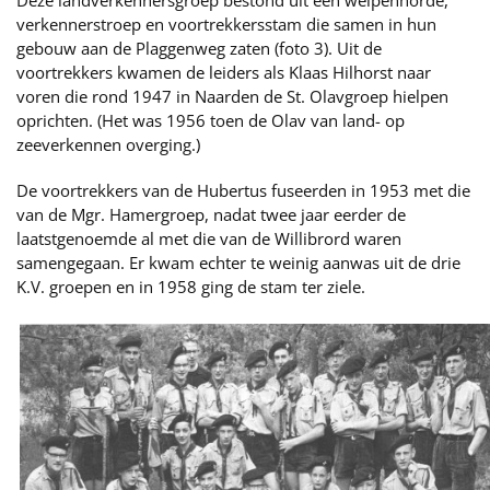
Deze landverkennersgroep bestond uit een welpenhorde,
verkennerstroep en voortrekkersstam die samen in hun
gebouw aan de Plaggenweg zaten (foto 3). Uit de
voortrekkers kwamen de leiders als Klaas Hilhorst naar
voren die rond 1947 in Naarden de St. Olavgroep hielpen
oprichten. (Het was 1956 toen de Olav van land- op
zeeverkennen overging.)
De voortrekkers van de Hubertus fuseerden in 1953 met die
van de Mgr. Hamergroep, nadat twee jaar eerder de
laatstgenoemde al met die van de Willibrord waren
samengegaan. Er kwam echter te weinig aanwas uit de drie
K.V. groepen en in 1958 ging de stam ter ziele.