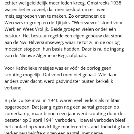
echter wel geleidelijk meer leden kreeg. Omstreeks 1938
waren het er zoveel, dat men besloot om er twee
meisjesgroepen van te maken. Zo ontstonden de
Werewevro-groep en de Tjitjaks. "Werewevro" stond voor
Werk en Wees Vrolijk. Beide groepen vielen onder één
bestuur. Het bestuur regelde een eigen gebouw dat stond
aan de Nw. Hilversumseweg, waar ze tot zij in de oorlog
moesten stoppen, hun basis hadden. Daar is nu de ingang
van de Nieuwe Algemene Begraafplaats.
Voor Katholieke meisjes was er vóór de oorlog geen
scouting mogelijk. Dat vond men niet gepast. Wie daar
anders over dacht, werd padvindster buiten kerkelijk
verband.
Bij de Duitse inval in 1940 waren veel leiders als militair
opgeroepen. Dat jaar gingen nog een aantal groepen op
zomerkamp, maar binnen een jaar werd scouting door de
bezetter op 3 april 1941 verboden. Hoewel verboden bleef
het contact op voorzichtige manieren in stand. Indachtig hun
verkennersbelofte gingen een aantal, met name