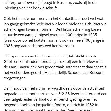
achtergrond" over zijn jeugd in Bussum, zoals hij in de
inleiding van het boekje schrijft.
Ook het eerste nummer van het Contactblad heeft wel wat
'op gang' gebracht. Vele nieuwe leden meldden zich. Nieuwe
schenkingen kwamen binnen. De Historische Kring Laren
stuurde een aardig knipsel over een 100-jarige in 1935
(waardoor op het laatste moment ook aan een 100-jarige in
1985 nog aandacht besteed kon worden).
Het opnemen van het Gooische Lied (dat 24-9-82 in de
Gooi- en Eemlander stond afgedrukt bij een interview met
de Fam. Banis) leek ons goede zaak. Interessant daarnaast is
het veel oudere gedicht Het Landelijk Schoon, aan Bussum
toegezongen.
De inhoud van het nummer wordt deels door de actualiteit
bepaald: een krantenartikel van 5-2-85 leverde uiteraard een
veel uitgebreider verhaal op, en berichtgeving over het
negende boek van Jacqueline Doorn, die zich in 1952 in
Bussum vestigde, maakt te zijner tijd "geschiedenis".