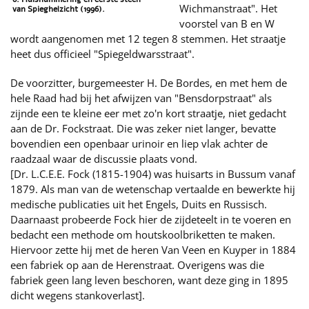
Wichmanstraat". Het
van Spieghelzicht (1996).
voorstel van B en W
wordt aangenomen met 12 tegen 8 stemmen. Het straatje
heet dus officieel "Spiegeldwarsstraat".
De voorzitter, burgemeester H. De Bordes, en met hem de
hele Raad had bij het afwijzen van "Bensdorpstraat" als
zijnde een te kleine eer met zo'n kort straatje, niet gedacht
aan de Dr. Fockstraat. Die was zeker niet langer, bevatte
bovendien een openbaar urinoir en liep vlak achter de
raadzaal waar de discussie plaats vond.
[Dr. L.C.E.E. Fock (1815-1904) was huisarts in Bussum vanaf
1879. Als man van de wetenschap vertaalde en bewerkte hij
medische publicaties uit het Engels, Duits en Russisch.
Daarnaast probeerde Fock hier de zijdeteelt in te voeren en
bedacht een methode om houtskoolbriketten te maken.
Hiervoor zette hij met de heren Van Veen en Kuyper in 1884
een fabriek op aan de Herenstraat. Overigens was die
fabriek geen lang leven beschoren, want deze ging in 1895
dicht wegens stankoverlast].