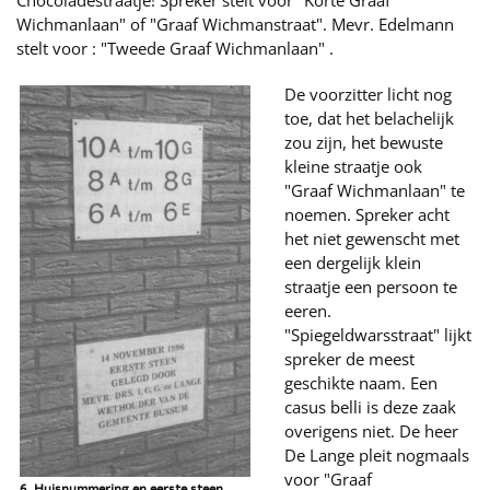
Chocoladestraatje! Spreker stelt voor "Korte Graaf
Wichmanlaan" of "Graaf Wichmanstraat". Mevr. Edelmann
stelt voor : "Tweede Graaf Wichmanlaan" .
De voorzitter licht nog
toe, dat het belachelijk
zou zijn, het bewuste
kleine straatje ook
"Graaf Wichmanlaan" te
noemen. Spreker acht
het niet gewenscht met
een dergelijk klein
straatje een persoon te
eeren.
"Spiegeldwarsstraat" lijkt
spreker de meest
geschikte naam. Een
casus belli is deze zaak
overigens niet. De heer
De Lange pleit nogmaals
voor "Graaf
6. Huisnummering en eerste steen