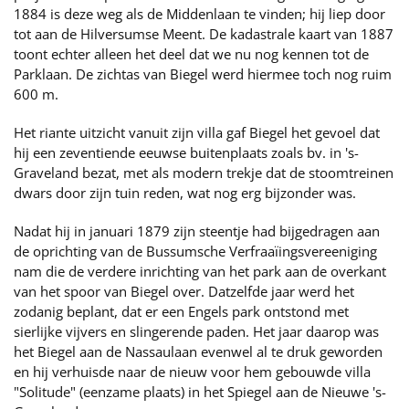
1884 is deze weg als de Middenlaan te vinden; hij liep door
tot aan de Hilversumse Meent. De kadastrale kaart van 1887
toont echter alleen het deel dat we nu nog kennen tot de
Parklaan. De zichtas van Biegel werd hiermee toch nog ruim
600 m.
Het riante uitzicht vanuit zijn villa gaf Biegel het gevoel dat
hij een zeventiende eeuwse buitenplaats zoals bv. in 's-
Graveland bezat, met als modern trekje dat de stoomtreinen
dwars door zijn tuin reden, wat nog erg bijzonder was.
Nadat hij in januari 1879 zijn steentje had bijgedragen aan
de oprichting van de Bussumsche Verfraaïingsvereeniging
nam die de verdere inrichting van het park aan de overkant
van het spoor van Biegel over. Datzelfde jaar werd het
zodanig beplant, dat er een Engels park ontstond met
sierlijke vijvers en slingerende paden. Het jaar daarop was
het Biegel aan de Nassaulaan evenwel al te druk geworden
en hij verhuisde naar de nieuw voor hem gebouwde villa
"Solitude" (eenzame plaats) in het Spiegel aan de Nieuwe 's-