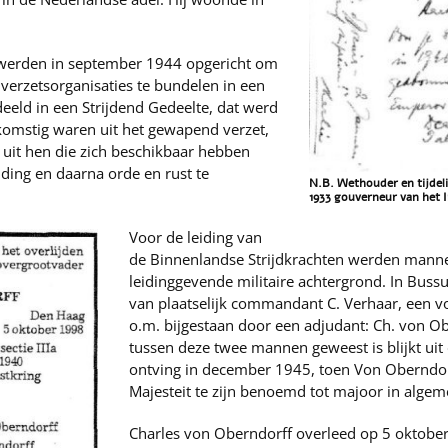
 werden in september 1944 opgericht om
verzetsorganisaties te bundelen in een
eeld in een Strijdend Gedeelte, dat werd
omstig waren uit het gewapend verzet,
uit hen die zich beschikbaar hebben
ding en daarna orde en rust te
N.B. Wethouder en tijdel
1933 gouverneur van het 
Voor de leiding van
de Binnenlandse Strijdkrachten werden mann
leidinggevende militaire achtergrond. In Buss
van plaatselijk commandant C. Verhaar, een vo
o.m. bijgestaan door een adjudant: Ch. von O
tussen deze twee mannen geweest is blijkt uit 
ontving in december 1945, toen Von Oberndor
Majesteit te zijn benoemd tot majoor in algem
Charles von Oberndorff overleed op 5 oktobe