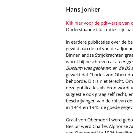
Hans Jonker
Klik hier voor de pdf-versie van di
Onderstaande illustraties zijn aa
In eerdere publicaties over de 
gewijd aan de rol van de adjud
Binnenlandse Strijdkrachten graaf
wordt hij beschreven als
"een go
Bussum was gebleven en de BS a
gewekt dat Charles von Oberndor
behoorde. Dit is niet terecht. O
deze publicaties als bron wordt 
suggestie ook graag zelf recht, 
beschrijvingen van de rol van d
in 1944 en 1945 de goede gegev
Graaf von Obemdorff werd gebore
Besluit werd Charles Alphonse Au
von Oberndorff in 1936 ingelijfd