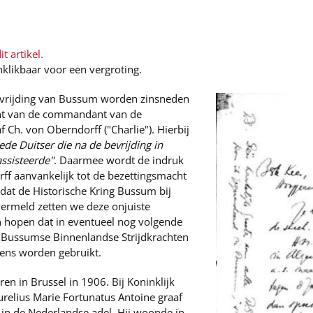
t artikel.
nklikbaar voor een vergroting.
bevrijding van Bussum worden zinsneden
ant van de commandant van de
 Ch. von Oberndorff ("Charlie"). Hierbij
ede Duitser die na de bevrijding in
ssisteerde"
. Daarmee wordt de indruk
ff aanvankelijk tot de bezettingsmacht
mdat de Historische Kring Bussum bij
vermeld zetten we deze onjuiste
en hopen dat in eventueel nog volgende
e Bussumse Binnenlandse Strijdkrachten
ens worden gebruikt.
n in Brussel in 1906. Bij Koninklijk
relius Marie Fortunatus Antoine graaf
 in de Nederlandse adel. Hij woonde in