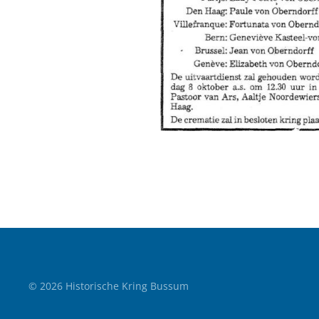
©
2026
Historische Kring Bussum