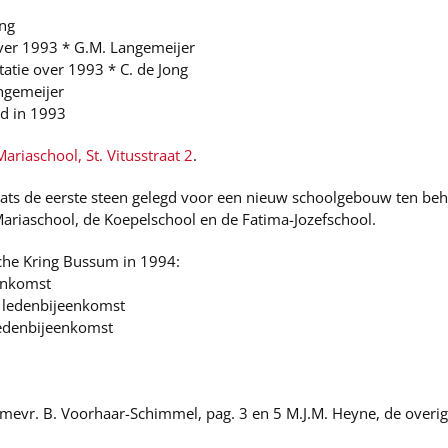
ong
ver 1993 * G.M. Langemeijer
atie over 1993 * C. de Jong
ngemeijer
ad in 1993
ariaschool, St. Vitusstraat 2
.
ats de eerste steen gelegd voor een nieuw schoolgebouw ten beho
 Mariaschool, de Koepelschool en de Fatima-Jozefschool.
he Kring Bussum in 1994:
enkomst
 ledenbijeenkomst
edenbijeenkomst
.
 mevr. B. Voorhaar-Schimmel, pag. 3 en 5 M.J.M. Heyne, de overige