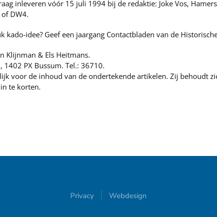
aag inleveren vóór 15 juli 1994 bij de redaktie: Joke Vos, Hame
P of DW4.
k kado-idee? Geef een jaargang Contactbladen van de Historisch
an Klijnman & Els Heitmans.
, 1402 PX Bussum. Tel.: 36710.
lijk voor de inhoud van de ondertekende artikelen. Zij behoudt zi
in te korten.
Privacy
Webdesign