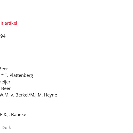
t artikel
994
Beer
* T. Plattenberg
eijer
e Beer
W.M. v. Berkel/M.J.M. Heyne
F.X.J. Baneke
n-Dolk