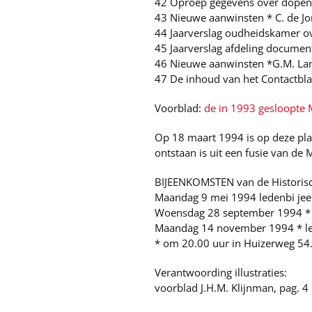
42 Oproep gegevens over dopen
43 Nieuwe aanwinsten * C. de J
44 Jaarverslag oudheidskamer o
45 Jaarverslag afdeling document
46 Nieuwe aanwinsten *G.M. La
47 De inhoud van het Contactbl
Voorblad:
de in 1993 gesloopte M
Op 18 maart 1994 is op deze pla
ontstaan is uit een fusie van de
BIJEENKOMSTEN van de Historisc
Maandag 9 mei 1994 ledenbi je
Woensdag 28 september 1994 *
Maandag 14 november 1994 * l
* om 20.00 uur in Huizerweg 54
Verantwoording illustraties:
voorblad J.H.M. Klijnman, pag. 4