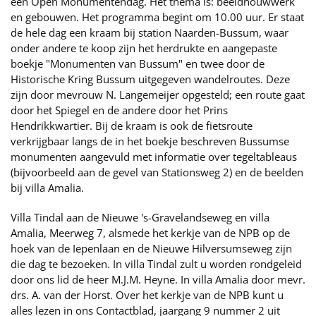
een Open Monumentendag. Het thema is: beeldhouwwerk
en gebouwen. Het programma begint om 10.00 uur. Er staat
de hele dag een kraam bij station Naarden-Bussum, waar
onder andere te koop zijn het herdrukte en aangepaste
boekje "Monumenten van Bussum" en twee door de
Historische Kring Bussum uitgegeven wandelroutes. Deze
zijn door mevrouw N. Langemeijer opgesteld; een route gaat
door het Spiegel en de andere door het Prins
Hendrikkwartier. Bij de kraam is ook de fietsroute
verkrijgbaar langs de in het boekje beschreven Bussumse
monumenten aangevuld met informatie over tegeltableaus
(bijvoorbeeld aan de gevel van Stationsweg 2) en de beelden
bij villa Amalia.
Villa Tindal aan de Nieuwe 's-Gravelandseweg en villa
Amalia, Meerweg 7, alsmede het kerkje van de NPB op de
hoek van de Iepenlaan en de Nieuwe Hilversumseweg zijn
die dag te bezoeken. In villa Tindal zult u worden rondgeleid
door ons lid de heer M.J.M. Heyne. In villa Amalia door mevr.
drs. A. van der Horst. Over het kerkje van de NPB kunt u
alles lezen in ons Contactblad, jaargang 9 nummer 2 uit