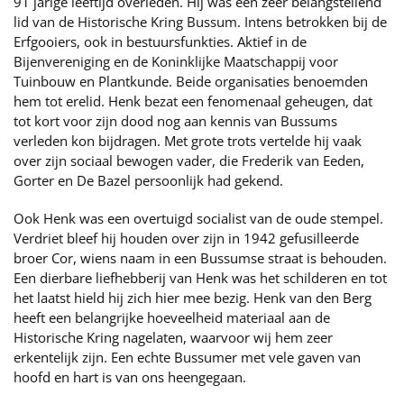
91 jarige leeftijd overleden. Hij was een zeer belangstellend
lid van de Historische Kring Bussum. Intens betrokken bij de
Erfgooiers, ook in bestuursfunkties. Aktief in de
Bijenvereniging en de Koninklijke Maatschappij voor
Tuinbouw en Plantkunde. Beide organisaties benoemden
hem tot erelid. Henk bezat een fenomenaal geheugen, dat
tot kort voor zijn dood nog aan kennis van Bussums
verleden kon bijdragen. Met grote trots vertelde hij vaak
over zijn sociaal bewogen vader, die Frederik van Eeden,
Gorter en De Bazel persoonlijk had gekend.
Ook Henk was een overtuigd socialist van de oude stempel.
Verdriet bleef hij houden over zijn in 1942 gefusilleerde
broer Cor, wiens naam in een Bussumse straat is behouden.
Een dierbare liefhebberij van Henk was het schilderen en tot
het laatst hield hij zich hier mee bezig. Henk van den Berg
heeft een belangrijke hoeveelheid materiaal aan de
Historische Kring nagelaten, waarvoor wij hem zeer
erkentelijk zijn. Een echte Bussumer met vele gaven van
hoofd en hart is van ons heengegaan.