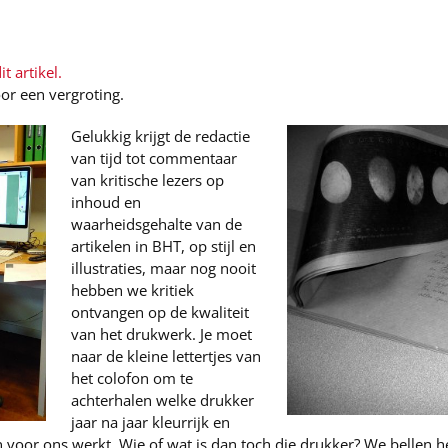
t artikel.
voor een vergroting.
Gelukkig krijgt de redactie
van tijd tot commentaar
van kritische lezers op
inhoud en
waarheidsgehalte van de
artikelen in BHT, op stijl en
illustraties, maar nog nooit
hebben we kritiek
ontvangen op de kwaliteit
van het drukwerk. Je moet
naar de kleine lettertjes van
het colofon om te
achterhalen welke drukker
jaar na jaar kleurrijk en
voor ons werkt. Wie of wat is dan toch die drukker? We bellen he