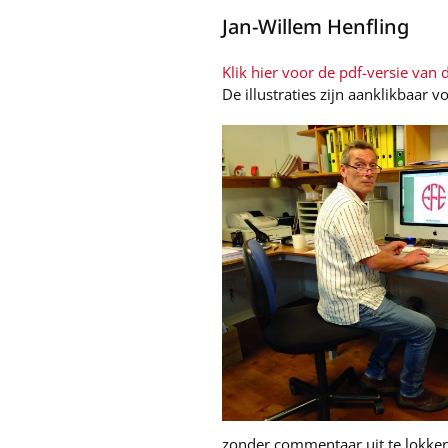
Jan-Willem Henfling
Klik hier voor de pdf-versie van di
De illustraties zijn aanklikbaar 
zonder commentaar uit te lokken 