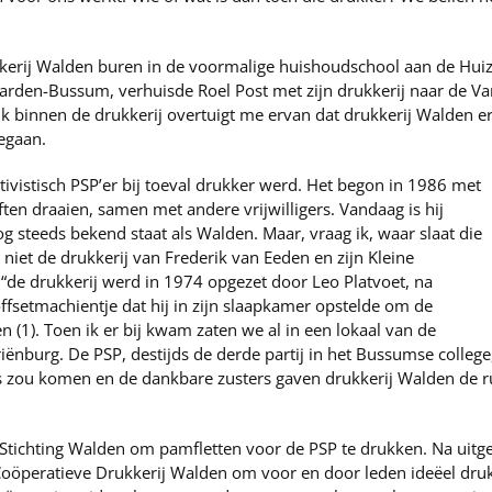
kerij Walden buren in de voormalige huishoudschool aan de Hui
arden-Bussum, verhuisde Roel Post met zijn drukkerij naar de Va
ik binnen de drukkerij overtuigt me ervan dat drukkerij Walden er
gegaan.
activistisch PSP’er bij toeval drukker werd. Het begon in 1986 met
ten draaien, samen met andere vrijwilligers. Vandaag is hij
og steeds bekend staat als Walden. Maar, vraag ik, waar slaat die
niet de drukkerij van Frederik van Eeden en zijn Kleine
, “de drukkerij werd in 1974 opgezet door Leo Platvoet, na
setmachientje dat hij in zijn slaapkamer opstelde om de
 (1). Toen ik er bij kwam zaten we al in een lokaal van de
iënburg. De PSP, destijds de derde partij in het Bussumse colleg
 zou komen en de dankbare zusters gaven drukkerij Walden de rui
 Stichting Walden om pamfletten voor de PSP te drukken. Na uitg
Coöperatieve Drukkerij Walden om voor en door leden ideëel dru