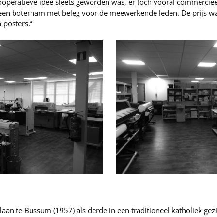
peratieve idee sleets geworden was, er toch vooral commerciee
een boterham met beleg voor de meewerkende leden. De prijs was
 posters.”
laan te Bussum (1957) als derde in een traditioneel katholiek gez