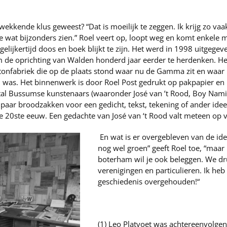
wekkende klus geweest? “Dat is moeilijk te zeggen. Ik krijg zo va
je wat bijzonders zien.” Roel veert op, loopt weg en komt enkele 
egelijkertijd doos en boek blijkt te zijn. Het werd in 1998 uitgeg
 de oprichting van Walden honderd jaar eerder te herdenken. He
onfabriek die op de plaats stond waar nu de Gamma zit en waar 
was. Het binnenwerk is door Roel Post gedrukt op pakpapier e
ntal Bussumse kunstenaars (waaronder José van ’t Rood, Boy Nami
 paar broodzakken voor een gedicht, tekst, tekening of ander id
de 20ste eeuw. Een gedachte van José van ‘t Rood valt meteen op 
En wat is er overgebleven van de ide
nog wel groen” geeft Roel toe, “maar 
boterham wil je ook beleggen. We dr
verenigingen en particulieren. Ik heb
geschiedenis overgehouden!“
(1) Leo Platvoet was achtereenvolgen