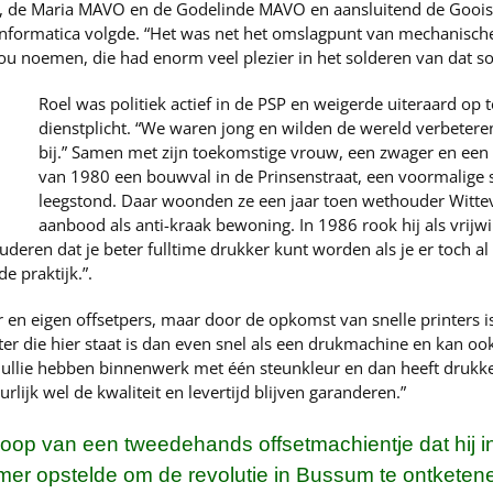
l, de Maria MAVO en de Godelinde MAVO en aansluitend de Gooise
Informatica volgde. “Het was net het omslagpunt van mechanische 
ou noemen, die had enorm veel plezier in het solderen van dat s
Roel was politiek actief in de PSP en weigerde uiteraard op 
dienstplicht. “We waren jong en wilden de wereld verbetere
bij.” Samen met zijn toekomstige vrouw, een zwager en een 
van 1980 een bouwval in de Prinsenstraat, een voormalige sc
leegstond. Daar woonden ze een jaar toen wethouder Wittev
aanbood als anti-kraak bewoning. In 1986 rook hij als vrijwil
uderen dat je beter fulltime drukker kunt worden als je er toch al zo
e praktijk.”.
n eigen offsetpers, maar door de opkomst van snelle printers is
r die hier staat is dan even snel als een drukmachine en kan ook
jullie hebben binnenwerk met één steunkleur en dan heeft drukk
lijk wel de kwaliteit en levertijd blijven garanderen.”
op van een tweedehands offsetmachientje dat hij in
er opstelde om de revolutie in Bussum te ontketen