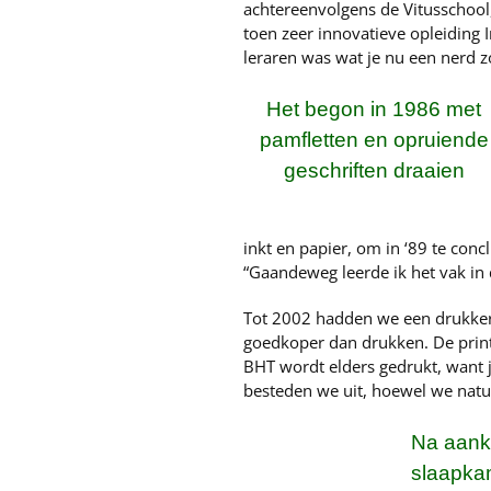
achtereenvolgens de Vitusschoo
toen zeer innovatieve opleiding 
leraren was wat je nu een nerd z
Het begon in 1986 met
pamfletten en opruiende
geschriften draaien
inkt en papier, om in ‘89 te concl
“Gaandeweg leerde ik het vak in d
Tot 2002 hadden we een drukker e
goedkoper dan drukken. De printe
BHT wordt elders gedrukt, want 
besteden we uit, hoewel we natuur
Na aanko
slaapkam