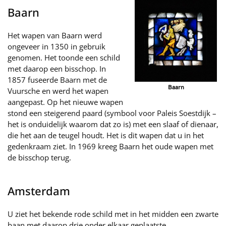
Baarn
Het wapen van Baarn werd
ongeveer in 1350 in gebruik
genomen. Het toonde een schild
met daarop een bisschop. In
1857 fuseerde Baarn met de
Baarn
Vuursche en werd het wapen
aangepast. Op het nieuwe wapen
stond een steigerend paard (symbool voor Paleis Soestdijk –
het is onduidelijk waarom dat zo is) met een slaaf of dienaar,
die het aan de teugel houdt. Het is dit wapen dat u in het
gedenkraam ziet. In 1969 kreeg Baarn het oude wapen met
de bisschop terug.
Amsterdam
U ziet het bekende rode schild met in het midden een zwarte
baan met daarop drie onder elkaar geplaatste