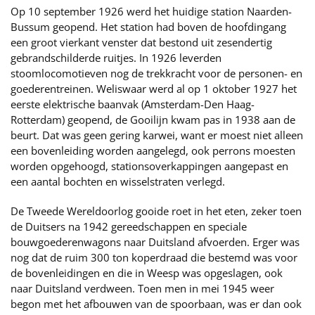
Op 10 september 1926 werd het huidige station Naarden-
Bussum geopend. Het station had boven de hoofdingang
een groot vierkant venster dat bestond uit zesendertig
gebrandschilderde ruitjes. In 1926 leverden
stoomlocomotieven nog de trekkracht voor de personen- en
goederentreinen. Weliswaar werd al op 1 oktober 1927 het
eerste elektrische baanvak (Amsterdam-Den Haag-
Rotterdam) geopend, de Gooilijn kwam pas in 1938 aan de
beurt. Dat was geen gering karwei, want er moest niet alleen
een bovenleiding worden aangelegd, ook perrons moesten
worden opgehoogd, stationsoverkappingen aangepast en
een aantal bochten en wisselstraten verlegd.
De Tweede Wereldoorlog gooide roet in het eten, zeker toen
de Duitsers na 1942 gereedschappen en speciale
bouwgoederenwagons naar Duitsland afvoerden. Erger was
nog dat de ruim 300 ton koperdraad die bestemd was voor
de bovenleidingen en die in Weesp was opgeslagen, ook
naar Duitsland verdween. Toen men in mei 1945 weer
begon met het afbouwen van de spoorbaan, was er dan ook