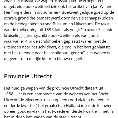
zoals het Bussumse wapen. Bussum kende vroeger een
uitgebreide boekweitteelt (zie ook het artikel van Jan-Willem
Henfling elders in dit nummer). Boekweit gedijde goed op de
schrale grond die bemest werd door de vele schaapskudden
op de heidegebieden rond Bussum en Hilversum. De tekst
van de toekenning uit 1896 luidt als volgt: “in azuur 5 schuin
kruiselings gerangschikte boekweitkorrels van goud,
waarvan er 4 in de schildhoeken geplaatst waren met de
uiteinden naar het schildhart, die ene in het hart geplaatste
met het uiteinde naar het schildpunt gericht”. Het wapen is
uitgevoerd in de rijkskleuren blauw en geel.
Provincie Utrecht
Het huidige wapen van de provincie Utrecht dateert uit
1858. Het is een combinatie van de wapens van het Sticht
Utrecht (de zilveren kruisen op een rood vlak in het eerste
en derde kwartier) het graafschap Holland (de rode leeuwen
op een gouden vlak in het tweede en derde kwartier), met in
het midden het wapen van de stad Utrecht.