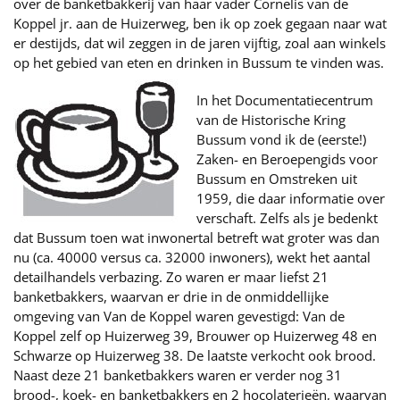
over de banketbakkerij van haar vader Cornelis van de
Koppel jr. aan de Huizerweg, ben ik op zoek gegaan naar wat
er destijds, dat wil zeggen in de jaren vijftig, zoal aan winkels
op het gebied van eten en drinken in Bussum te vinden was.
In het Documentatiecentrum
van de Historische Kring
Bussum vond ik de (eerste!)
Zaken- en Beroepengids voor
Bussum en Omstreken uit
1959, die daar informatie over
verschaft. Zelfs als je bedenkt
dat Bussum toen wat inwonertal betreft wat groter was dan
nu (ca. 40000 versus ca. 32000 inwoners), wekt het aantal
detailhandels verbazing. Zo waren er maar liefst 21
banketbakkers, waarvan er drie in de onmiddellijke
omgeving van Van de Koppel waren gevestigd: Van de
Koppel zelf op Huizerweg 39, Brouwer op Huizerweg 48 en
Schwarze op Huizerweg 38. De laatste verkocht ook brood.
Naast deze 21 banketbakkers waren er verder nog 31
brood-, koek- en banketbakkers en 2 hocolaterieën, waarvan