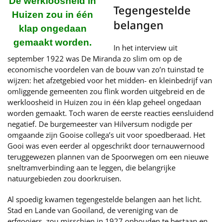
De werkloosheid in
Tegengestelde
Huizen zou in één
belangen
klap ongedaan
gemaakt worden.
In het interview uit
september 1922 was De Miranda zo slim om op de
economische voordelen van de bouw van zo’n tuinstad te
wijzen: het afzetgebied voor het midden- en kleinbedrijf van
omliggende gemeenten zou flink worden uitgebreid en de
werkloosheid in Huizen zou in één klap geheel ongedaan
worden gemaakt. Toch waren de eerste reacties eensluidend
negatief. De burgemeester van Hilversum nodigde per
omgaande zijn Gooise collega’s uit voor spoedberaad. Het
Gooi was even eerder al opgeschrikt door ternauwernood
teruggewezen plannen van de Spoorwegen om een nieuwe
sneltramverbinding aan te leggen, die belangrijke
natuurgebieden zou doorkruisen.
Al spoedig kwamen tegengestelde belangen aan het licht.
Stad en Lande van Gooiland, de vereniging van de
erfgooiers, zou misschien in 1927 ophouden te bestaan en