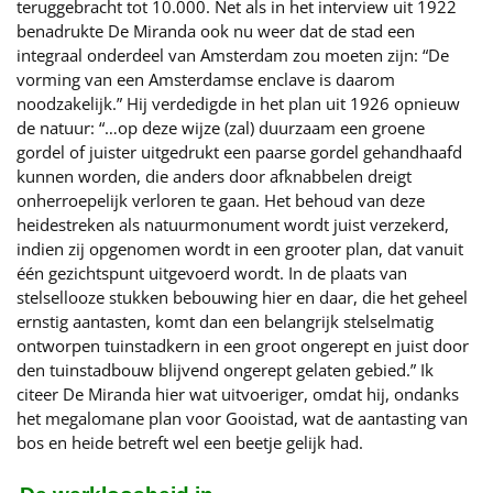
teruggebracht tot 10.000. Net als in het interview uit 1922
benadrukte De Miranda ook nu weer dat de stad een
integraal onderdeel van Amsterdam zou moeten zijn: “De
vorming van een Amsterdamse enclave is daarom
noodzakelijk.” Hij verdedigde in het plan uit 1926 opnieuw
de natuur: “…op deze wijze (zal) duurzaam een groene
gordel of juister uitgedrukt een paarse gordel gehandhaafd
kunnen worden, die anders door afknabbelen dreigt
onherroepelijk verloren te gaan. Het behoud van deze
heidestreken als natuurmonument wordt juist verzekerd,
indien zij opgenomen wordt in een grooter plan, dat vanuit
één gezichtspunt uitgevoerd wordt. In de plaats van
stelsellooze stukken bebouwing hier en daar, die het geheel
ernstig aantasten, komt dan een belangrijk stelselmatig
ontworpen tuinstadkern in een groot ongerept en juist door
den tuinstadbouw blijvend ongerept gelaten gebied.” Ik
citeer De Miranda hier wat uitvoeriger, omdat hij, ondanks
het megalomane plan voor Gooistad, wat de aantasting van
bos en heide betreft wel een beetje gelijk had.