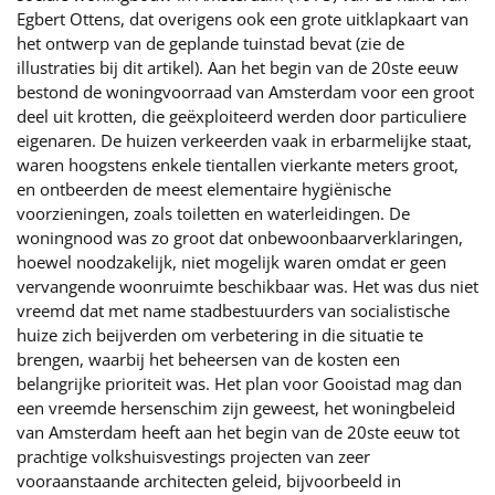
Egbert Ottens, dat overigens ook een grote uitklapkaart van
het ontwerp van de geplande tuinstad bevat (zie de
illustraties bij dit artikel). Aan het begin van de 20ste eeuw
bestond de woningvoorraad van Amsterdam voor een groot
deel uit krotten, die geëxploiteerd werden door particuliere
eigenaren. De huizen verkeerden vaak in erbarmelijke staat,
waren hoogstens enkele tientallen vierkante meters groot,
en ontbeerden de meest elementaire hygiënische
voorzieningen, zoals toiletten en waterleidingen. De
woningnood was zo groot dat onbewoonbaarverklaringen,
hoewel noodzakelijk, niet mogelijk waren omdat er geen
vervangende woonruimte beschikbaar was. Het was dus niet
vreemd dat met name stadbestuurders van socialistische
huize zich beijverden om verbetering in die situatie te
brengen, waarbij het beheersen van de kosten een
belangrijke prioriteit was. Het plan voor Gooistad mag dan
een vreemde hersenschim zijn geweest, het woningbeleid
van Amsterdam heeft aan het begin van de 20ste eeuw tot
prachtige volkshuisvestings projecten van zeer
vooraanstaande architecten geleid, bijvoorbeeld in