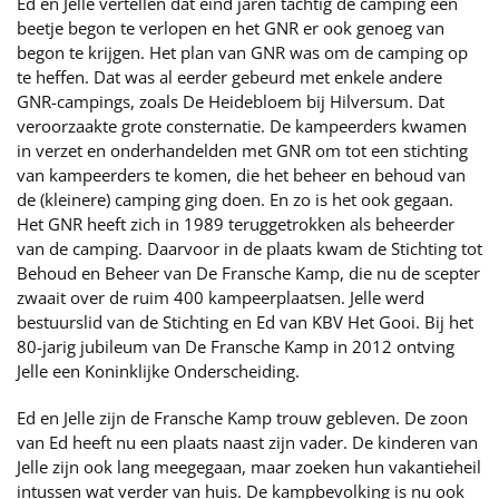
Ed en Jelle vertellen dat eind jaren tachtig de camping een
beetje begon te verlopen en het GNR er ook genoeg van
begon te krijgen. Het plan van GNR was om de camping op
te heffen. Dat was al eerder gebeurd met enkele andere
GNR-campings, zoals De Heidebloem bij Hilversum. Dat
veroorzaakte grote consternatie. De kampeerders kwamen
in verzet en onderhandelden met GNR om tot een stichting
van kampeerders te komen, die het beheer en behoud van
de (kleinere) camping ging doen. En zo is het ook gegaan.
Het GNR heeft zich in 1989 teruggetrokken als beheerder
van de camping. Daarvoor in de plaats kwam de Stichting tot
Behoud en Beheer van De Fransche Kamp, die nu de scepter
zwaait over de ruim 400 kampeerplaatsen. Jelle werd
bestuurslid van de Stichting en Ed van KBV Het Gooi. Bij het
80-jarig jubileum van De Fransche Kamp in 2012 ontving
Jelle een Koninklijke Onderscheiding.
Ed en Jelle zijn de Fransche Kamp trouw gebleven. De zoon
van Ed heeft nu een plaats naast zijn vader. De kinderen van
Jelle zijn ook lang meegegaan, maar zoeken hun vakantieheil
intussen wat verder van huis. De kampbevolking is nu ook