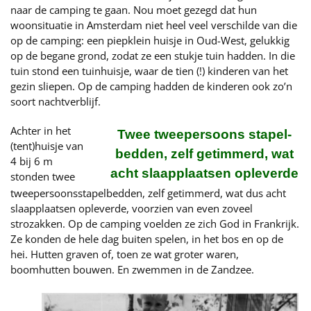
naar de camping te gaan. Nou moet gezegd dat hun
woonsituatie in Amsterdam niet heel veel verschilde van die
op de camping: een piepklein huisje in Oud-West, gelukkig
op de begane grond, zodat ze een stukje tuin hadden. In die
tuin stond een tuinhuisje, waar de tien (!) kinderen van het
gezin sliepen. Op de camping hadden de kinderen ook zo’n
soort nachtverblijf.
Achter in het
Twee tweepersoons stapel-
(tent)huisje van
bedden, zelf getimmerd, wat
4 bij 6 m
acht slaapplaatsen opleverde
stonden twee
tweepersoonsstapelbedden, zelf getimmerd, wat dus acht
slaapplaatsen opleverde, voorzien van even zoveel
strozakken. Op de camping voelden ze zich God in Frankrijk.
Ze konden de hele dag buiten spelen, in het bos en op de
hei. Hutten graven of, toen ze wat groter waren,
boomhutten bouwen. En zwemmen in de Zandzee.