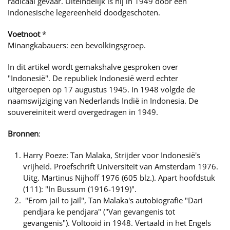
radicaal gevaar. Uiteindelijk is hij in 1949 door een
Indonesische legereenheid doodgeschoten.
Voetnoot
*
Minangkabauers: een bevolkingsgroep.
In dit artikel wordt gemakshalve gesproken over
"Indonesië". De republiek Indonesië werd echter
uitgeroepen op 17 augustus 1945. In 1948 volgde de
naamswijziging van Nederlands Indië in Indonesia. De
souvereiniteit werd overgedragen in 1949.
Bronnen
:
Harry Poeze: Tan Malaka, Strijder voor Indonesië's
vrijheid. Proefschrift Universiteit van Amsterdam 1976.
Uitg. Martinus Nijhoff 1976 (605 blz.). Apart hoofdstuk
(111): "In Bussum (1916-1919)".
"Erom jail to jail", Tan Malaka's autobiografie "Dari
pendjara ke pendjara" ("Van gevangenis tot
gevangenis"). Voltooid in 1948. Vertaald in het Engels