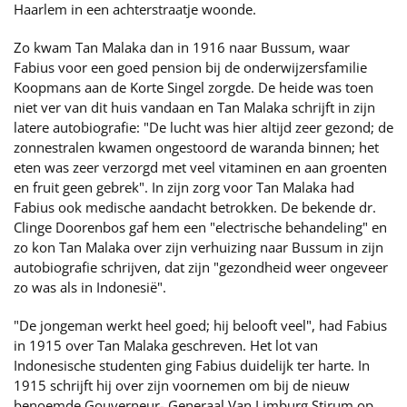
Haarlem in een achterstraatje woonde.
Zo kwam Tan Malaka dan in 1916 naar Bussum, waar
Fabius voor een goed pension bij de onderwijzersfamilie
Koopmans aan de Korte Singel zorgde. De heide was toen
niet ver van dit huis vandaan en Tan Malaka schrijft in zijn
latere autobiografie: "De lucht was hier altijd zeer gezond; de
zonnestralen kwamen ongestoord de waranda binnen; het
eten was zeer verzorgd met veel vitaminen en aan groenten
en fruit geen gebrek". In zijn zorg voor Tan Malaka had
Fabius ook medische aandacht betrokken. De bekende dr.
Clinge Doorenbos gaf hem een "electrische behandeling" en
zo kon Tan Malaka over zijn verhuizing naar Bussum in zijn
autobiografie schrijven, dat zijn "gezondheid weer ongeveer
zo was als in Indonesië".
"De jongeman werkt heel goed; hij belooft veel", had Fabius
in 1915 over Tan Malaka geschreven. Het lot van
Indonesische studenten ging Fabius duidelijk ter harte. In
1915 schrijft hij over zijn voornemen om bij de nieuw
benoemde Gouverneur- Generaal Van Limburg Stirum op