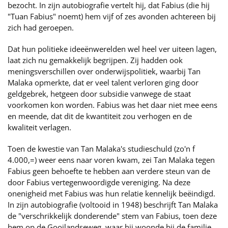
bezocht. In zijn autobiografie vertelt hij, dat Fabius (die hij
"Tuan Fabius" noemt) hem vijf of zes avonden achtereen bij
zich had geroepen.
Dat hun politieke ideeënwerelden wel heel ver uiteen lagen,
laat zich nu gemakkelijk begrijpen. Zij hadden ook
meningsverschillen over onderwijspolitiek, waarbij Tan
Malaka opmerkte, dat er veel talent verloren ging door
geldgebrek, hetgeen door subsidie vanwege de staat
voorkomen kon worden. Fabius was het daar niet mee eens
en meende, dat dit de kwantiteit zou verhogen en de
kwaliteit verlagen.
Toen de kwestie van Tan Malaka's studieschuld (zo'n f
4.000,=) weer eens naar voren kwam, zei Tan Malaka tegen
Fabius geen behoefte te hebben aan verdere steun van de
door Fabius vertegenwoordigde vereniging. Na deze
onenigheid met Fabius was hun relatie kennelijk beëindigd.
In zijn autobiografie (voltooid in 1948) beschrijft Tan Malaka
de "verschrikkelijk donderende" stem van Fabius, toen deze
hem op de Gooilandseweg, waar hij woonde bij de familie