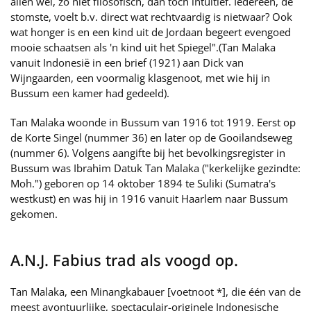
allen wel, zo niet filosofisch, dan toch intuïtief. Iedereen, de
stomste, voelt b.v. direct wat rechtvaardig is nietwaar? Ook
wat honger is en een kind uit de Jordaan begeert evengoed
mooie schaatsen als 'n kind uit het Spiegel".(Tan Malaka
vanuit Indonesië in een brief (1921) aan Dick van
Wijngaarden, een voormalig klasgenoot, met wie hij in
Bussum een kamer had gedeeld).
Tan Malaka woonde in Bussum van 1916 tot 1919. Eerst op
de Korte Singel (nummer 36) en later op de Gooilandseweg
(nummer 6). Volgens aangifte bij het bevolkingsregister in
Bussum was Ibrahim Datuk Tan Malaka ("kerkelijke gezindte:
Moh.") geboren op 14 oktober 1894 te Suliki (Sumatra's
westkust) en was hij in 1916 vanuit Haarlem naar Bussum
gekomen.
A.N.J. Fabius trad als voogd op.
Tan Malaka, een Minangkabauer [voetnoot *], die één van de
meest avontuurlijke, spectaculair-originele Indonesische