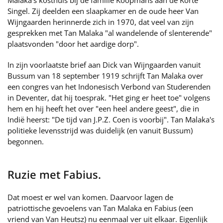
Malaka's kosthuis bij de familie Koopmans aan de Korte
Singel. Zij deelden een slaapkamer en de oude heer Van
Wijngaarden herinnerde zich in 1970, dat veel van zijn
gesprekken met Tan Malaka "al wandelende of slenterende"
plaatsvonden "door het aardige dorp".
In zijn voorlaatste brief aan Dick van Wijngaarden vanuit
Bussum van 18 september 1919 schrijft Tan Malaka over
een congres van het Indonesisch Verbond van Studerenden
in Deventer, dat hij toesprak. "Het ging er heet toe" volgens
hem en hij heeft het over "een heel andere geest", die in
Indië heerst: "De tijd van J.P.Z. Coen is voorbij". Tan Malaka's
politieke levensstrijd was duidelijk (en vanuit Bussum)
begonnen.
Ruzie met Fabius.
Dat moest er wel van komen. Daarvoor lagen de
patriottische gevoelens van Tan Malaka en Fabius (een
vriend van Van Heutsz) nu eenmaal ver uit elkaar. Eigenlijk