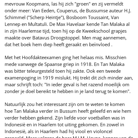
mevrouw Koopmans, las hij zich "groen" en zij vermeldt
onder meer: Van Eeden, Couperus, de Bussumse auteur H.J.
Schimmel ("Scherp Heintje"), Bosboom Toussaint, Van
Lennep en Multatuli. De Max Havelaar kende Tan Malaka al
in zijn Haarlemse tijd, toen hij op de Kweekschool grapjes
maakte over Batavus Droogstoppel. Men mag aannemen,
dat het boek hem diep heeft geraakt en beïnvloed .
Met het Hoofdakteexamen ging het helaas mis. Misschien
mede vanwege de Spaanse griep in 1918. En Tan Malaka
was bitter teleurgesteld toen hij zakte. Ook een tweede
examenpoging in 1919 mislukt. Hij trekt dit zich minder aan,
maar schrijft toch: "In ieder geval is het razend moeilijk om
zonder je doel bereikt te hebben in je land terug te komen".
Natuurlijk zou het interessant zijn om te weten te komen
hoe Tan Malaka verder in Bussum heeft geleefd en wie hem
verder hebben gekend. Zijn liefde voor voetballen was in
Indonesië en in Haarlem tot uiting gekomen. En zowel in
Indonesië, als in Haarlem had hij viool en violoncel