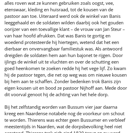
alles roven wat ze kunnen gebruiken zoals oogst, vee,
etenswaar, kleding en huisraad, tot de kousen van de
pastoor aan toe. Uiteraard werd ook de winkel van Banis
leeggehaald en de soldaten wilden daarbij ook het gouden
oorijzer van een toevallige klant – de vrouw van Jan Steur –
van haar hoofd afrukken. Dat was Banis te gortig en
woedend protesteerde hij hiertegen, wetend dat het een
dierbaar en onvervangbaar familiestuk was. Als antwoord
dreigden de soldaten hem aan hun bajonet te rijgen. Door
ijlings de winkel uit te vluchten en over de schutting een
goed heenkomen te zoeken redde hij het vege lijf. Zo kwam
hij de pastoor tegen, die net op weg was om nieuwe kousen
bij hem aan te schaffen. Zonder bedenken trok Banis zijn
eigen kousen uit en bood ze pastoor Nijhoff aan. Mede door
dit voorval genoot hij de achting van het hele dorp.
Bij het zelfstandig worden van Bussum vier jaar daarna
kreeg een Naardense notabele nog de voorkeur om schout
te worden. Thierens was echter geen Bussumer en verbleef
meestentijds in Naarden, wat de dorpsbevolking heel niet