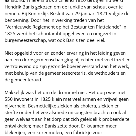
aanstond. Thierens trok zich eind 1820 terug en nu werd
Hendrik Banis gekozen om de funktie van schout over te
nemen. Bij Koninklijk Besluit van 29 januari 1821 volgde de
benoeming. Door het in werking treden van het
"Vernieuwde Reglement op het Bestuur ten Plattelande" in
1825 werd het schoutambt opgeheven en omgezet in
burgemeesterschap, wat ook Banis ten deel viel.
Niet opgeleid voor en zonder ervaring in het leiding geven
aan een dorpsgemeenschap ging hij echter met veel inzet en
vertrouwend op zijn gezonde boerenverstand aan het werk,
met behulp van de gemeentesecretaris, de wethouders en
de gemeenteraad.
Makkelijk was het om de drommel niet. Het dorp was met
550 inwoners in 1825 klein met veel armen en vrijwel geen
nijverheid. Besmettelijke ziekten als cholera, ziekten en
sterfte onder het vee alsmede misoogsten brachten ook al
geen welvaart aan het dorp dat zich geleidelijk probeerde te
ontwikkelen; maar Banis zette door. Er kwamen meer
blekerijen, een korenmolen, een fabriekje voor