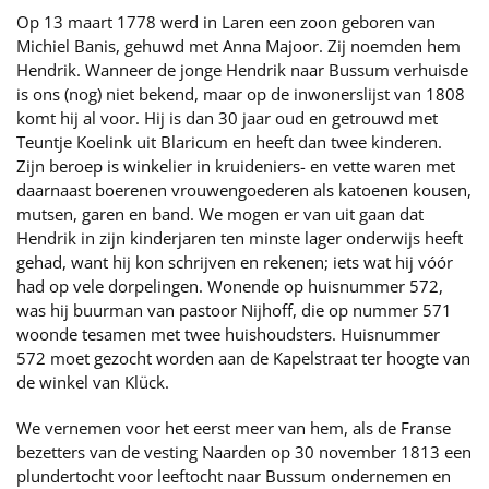
Op 13 maart 1778 werd in Laren een zoon geboren van
Michiel Banis, gehuwd met Anna Majoor. Zij noemden hem
Hendrik. Wanneer de jonge Hendrik naar Bussum verhuisde
is ons (nog) niet bekend, maar op de inwonerslijst van 1808
komt hij al voor. Hij is dan 30 jaar oud en getrouwd met
Teuntje Koelink uit Blaricum en heeft dan twee kinderen.
Zijn beroep is winkelier in kruideniers- en vette waren met
daarnaast boerenen vrouwengoederen als katoenen kousen,
mutsen, garen en band. We mogen er van uit gaan dat
Hendrik in zijn kinderjaren ten minste lager onderwijs heeft
gehad, want hij kon schrijven en rekenen; iets wat hij vóór
had op vele dorpelingen. Wonende op huisnummer 572,
was hij buurman van pastoor Nijhoff, die op nummer 571
woonde tesamen met twee huishoudsters. Huisnummer
572 moet gezocht worden aan de Kapelstraat ter hoogte van
de winkel van Klück.
We vernemen voor het eerst meer van hem, als de Franse
bezetters van de vesting Naarden op 30 november 1813 een
plundertocht voor leeftocht naar Bussum ondernemen en