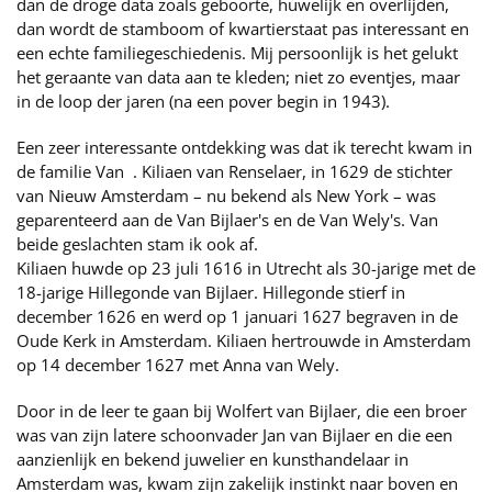
dan de droge data zoals geboorte, huwelijk en overlijden,
dan wordt de stamboom of kwartierstaat pas interessant en
een echte familiegeschiedenis. Mij persoonlijk is het gelukt
het geraante van data aan te kleden; niet zo eventjes, maar
in de loop der jaren (na een pover begin in 1943).
Een zeer interessante ontdekking was dat ik terecht kwam in
de familie Van . Kiliaen van Renselaer, in 1629 de stichter
van Nieuw Amsterdam – nu bekend als New York – was
geparenteerd aan de Van Bijlaer's en de Van Wely's. Van
beide geslachten stam ik ook af.
Kiliaen huwde op 23 juli 1616 in Utrecht als 30-jarige met de
18-jarige Hillegonde van Bijlaer. Hillegonde stierf in
december 1626 en werd op 1 januari 1627 begraven in de
Oude Kerk in Amsterdam. Kiliaen hertrouwde in Amsterdam
op 14 december 1627 met Anna van Wely.
Door in de leer te gaan bij Wolfert van Bijlaer, die een broer
was van zijn latere schoonvader Jan van Bijlaer en die een
aanzienlijk en bekend juwelier en kunsthandelaar in
Amsterdam was, kwam zijn zakelijk instinkt naar boven en