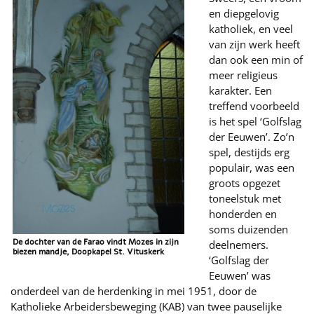
en diepgelovig
katholiek, en veel
van zijn werk heeft
dan ook een min of
meer religieus
karakter. Een
treffend voorbeeld
is het spel ‘Golfslag
der Eeuwen’. Zo’n
spel, destijds erg
populair, was een
groots opgezet
toneelstuk met
honderden en
soms duizenden
De dochter van de Farao vindt Mozes in zijn
deelnemers.
biezen mandje, Doopkapel St. Vituskerk
‘Golfslag der
Eeuwen’ was
onderdeel van de herdenking in mei 1951, door de
Katholieke Arbeidersbeweging (KAB) van twee pauselijke