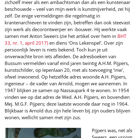
zichzelf meer als een ambachtsman dan als een kunstenaar
beschouwde – veel van mijn werk is kunstnijverheid, zei hij
zelf. De enige vermeldingen die regelmatig in
krantenarchieven te vinden zijn, betreffen dan ook steevast
zijn werk als decorontwerper en -bouwer. Hij werkte vaak
samen met Anton Sweers (zie het artikel over hem in
BHT
33, nr. 1, april 2017)
en diens ‘Ons Lekenspel’. Over zijn
persoonlijk leven is niets bekend. Toch kun je uit
onverwachte bron iets afleiden. De adresboeken van
Bussum vermelden vanaf eind jaren twintig A.H.M. Pijpers,
kunstschilder, op Iepenlaan 20, met als toevoeging ‘inw’,
ofwel inwonend. Op hetzelfde adres woonde A.H. Pijpers,
ingenieur – de vader van Arnold, mogen we aannemen. In
1947 blijken ze samen op Nassaupark 4 te wonen. In 1954
vinden we op dat adres de Wed. A.H. Pijpers, en bovendien
Mej. M.G.F. Pijpers; deze laatste woonde daar nog in 1964.
Blijkbaar is Arnold dus zijn hele leven bij zijn ouders blijven
wonen, wellicht samen met zijn zus.
Pijpers was, net als
Sweers, een vroom