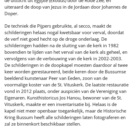
de uittocht uit Egypte (Exodus) door de Rode Zee; en
uiteraard de doop van Jezus in de Jordaan door Johannes de
Doper.
De techniek die Pijpers gebruikte, al secco, maakt de
schilderingen helaas nogal kwetsbaar voor verval, doordat
de verf niet goed hecht op de droge onderlaag. De
schilderingen hadden na de sluiting van de kerk in 1982
bovendien te lijden van het verval van de kerk als geheel, en
vervolgens van de verbouwing van de kerk in 2002-2003.
De schilderingen in de doopkapel moesten daardoor al twee
keer worden gerestaureerd, beide keren door de Bussumse
beeldend kunstenaar Peer van Eeden, zoon van de
voormalige koster van de St. Vituskerk. De laatste restauratie
vond in 2012 plaats, onder auspiciën van de Vereniging van
Eigenaren. Kunsthistoricus Jos Hanou, bewoner van de St.
Vituskerk, maakte er een inventarisatie bij. Helaas is de
kapel niet meer openbaar toegankelijk, maar de Historische
Kring Bussum heeft alle schilderingen laten fotograferen en
zal ze binnenkort beschikbaar stellen.