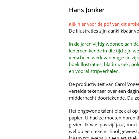
Hans Jonker
Klik hier voor de pdf van dit artike
De illustraties zijn aanklikbaar 
In de jaren vijftig woonde aan de
Iedereen kende in die tijd zijn w
verscheen werk van Voges in zij
boekillustraties, bladmuziek, pol
en vooral stripverhalen.
De productiviteit van Carol Voge
vertelde tekenaar over een dagin
middernacht doortekende. Duize
Het ongewone talent bleek al op j
papier. U had ze moeten horen th
gezien. Ik was pas vijf jaar, mo
wel op een tekenschool geweest, m
kwam trouwens uit een artistiek g