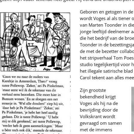
Geboren en getogen in d
wordt Voges al als tiener
van Marten Toonder in di
jonge leeftijd deelnemer aa
die het bedrijf van de bro
Toonder in de bezettings
de met de bezetter collab
het stripverhaal Tom Poes 
studio tegelijkertijd voor
het illegale satirische bl
Carol tekent aan alles mee
Zijn grootste
bekendheid krijgt
Voges als hij na de
bevrijding door de
Volkskrant wordt
gevraagd om samen
met de immens