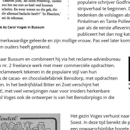
populaire schrijver Godf
stripverhaal te beginnen.
bedenken de volslagen ab
Pinkelman en Tante Pollew
jaar als de eerste aflever
k bij Carol Voges in Bussum
publiceert het dan nog ka
erkwaardige geleerde en zijn mollige vrouw. Pas veel later komt 
gen ouders heeft getekend.
 naar Bussum en combineert hij via het reclame-adviesbureau
 nr. 2 freelance werk met meer commerciële opdrachten.
eclamewerk tekenen in de populaire stijl van hun
 is de cacao- en chocoladefabriek Bensdorp, met opdrachten
. In het bedrijfsblad Bitter en Zoet verschijnt het
!, met veel verwijzingen naar voor insiders herkenbare
arol Voges ook de ontwerper is van het Bensdorplogo in die
Het gezin Voges verhuist naar
Soest. In deze tijd bereikt de 
een onwaarschijnlijke hoogte.