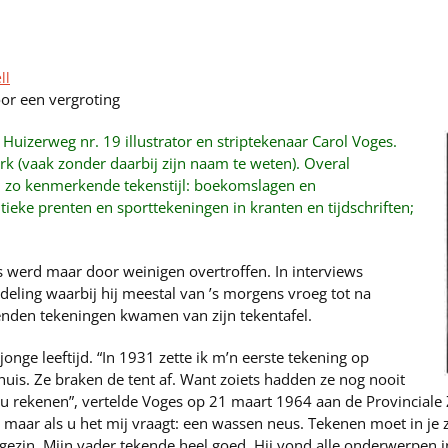
ll
voor een vergroting
 Huizerweg nr. 19 illustrator en striptekenaar Carol Voges.
erk (vaak zonder daarbij zijn naam te weten). Overal
n zo kenmerkende tekenstijl: boekomslagen en
itieke prenten en sporttekeningen in kranten en tijdschriften;
s werd maar door weinigen overtroffen. In interviews
deling waarbij hij meestal van ’s morgens vroeg tot na
nden tekeningen kwamen van zijn tekentafel.
onge leeftijd. “In 1931 zette ik m’n eerste tekening op
uis. Ze braken de tent af. Want zoiets hadden ze nog nooit
et u rekenen”, vertelde Voges op 21 maart 1964 aan de Provincial
aar als u het mij vraagt: een wassen neus. Tekenen moet in je zit
ezin. Mijn vader tekende heel goed. Hij vond alle onderwerpen int