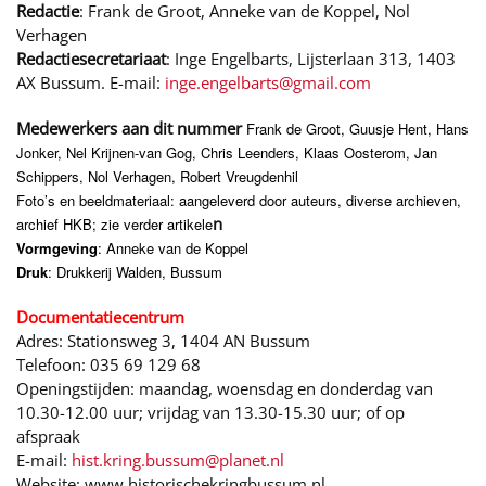
Redactie
: Frank de Groot, Anneke van de Koppel, Nol
Verhagen
Redactiesecretariaat
: Inge Engelbarts, Lijsterlaan 313, 1403
AX Bussum. E-mail:
inge.engelbarts@gmail.com
Medewerkers aan dit nummer
Frank de Groot, Guusje Hent, Hans
Jonker, Nel Krijnen-van Gog, Chris Leenders, Klaas Oosterom, Jan
Schippers, Nol Verhagen, Robert Vreugdenhil
Foto’s en beeldmateriaal: aangeleverd door auteurs, diverse archieven,
n
archief HKB; zie verder artikele
Vormgeving
: Anneke van de Koppel
Druk
: Drukkerij Walden, Bussum
Documentatiecentrum
Adres: Stationsweg 3, 1404 AN Bussum
Telefoon: 035 69 129 68
Openingstijden: maandag, woensdag en donderdag van
10.30-12.00 uur; vrijdag van 13.30-15.30 uur; of op
afspraak
E-mail:
hist.kring.bussum@planet.nl
Website: www.historischekringbussum.nl