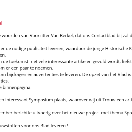
el
e woorden van Voorzitter Van Berkel, dat ons Contactblad bij zal 
 de nodige publiciteit leveren, waardoor de jonge Historische Kr
en.
 de toekomst met vele interessante artikelen gevuld wordt, liefst
k om er een paar te noemen.
om bijdragen èn advertenties te leveren. De opzet van het Blad is
ties.
ie binnenpagina.
 interessant Symposium plaats, waarover wij uit Trouw een artike
mber berichtte uitvoerig over het nieuwe project met thema Spo
bouwstoffen voor ons Blad leveren !