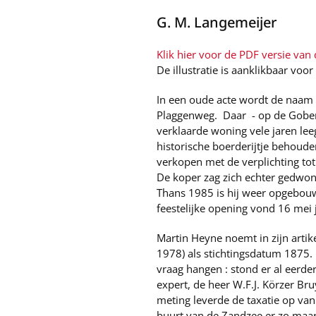
G. M. Langemeijer
Klik hier voor de PDF versie van d
De illustratie is aanklikbaar voor
In een oude acte wordt de naam
Plaggenweg. Daar - op de Gober
verklaarde woning vele jaren le
historische boerderijtje behoud
verkopen met de verplichting tot 
De koper zag zich echter gedwon
Thans 1985 is hij weer opgebouw
feestelijke opening vond 16 mei 
Martin Heyne noemt in zijn artikel
1978) als stichtingsdatum 1875. 
vraag hangen : stond er al eerde
expert, de heer W.F.J. Körzer Br
meting leverde de taxatie op van
buurt van de Zandzee er zo maar