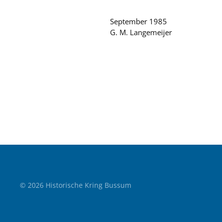
September 1985
G. M. Langemeijer
©
2026
Historische Kring Bussum