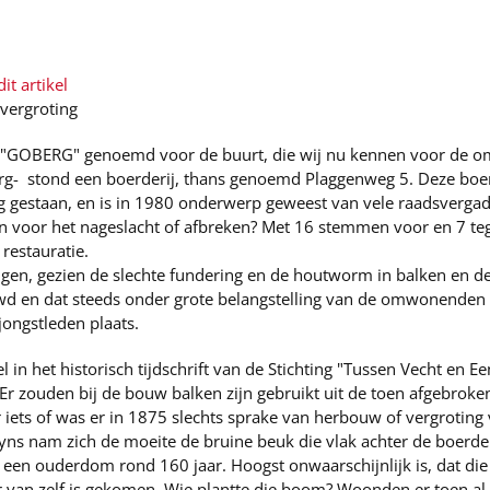
it artikel
 vergroting
 "GOBERG" genoemd voor de buurt, die wij nu kennen voor de o
g- stond een boerderij, thans genoemd Plaggenweg 5. Deze boer
eg gestaan, en is in 1980 onderwerp geweest van vele raadsverga
en voor het nageslacht of afbreken? Met 16 stemmen voor en 7 te
restauratie.
gen, gezien de slechte fundering en de houtworm in balken en de
d en dat steeds onder grote belangstelling van de omwonenden e
jongstleden plaats.
 in het historisch tijdschrift van de Stichting "Tussen Vecht en Ee
Er zouden bij de bouw balken zijn gebruikt uit de toen afgebroke
r iets of was er in 1875 slechts sprake van herbouw of vergrotin
uyns nam zich de moeite de bruine beuk die vlak achter de boerder
 een ouderdom rond 160 jaar. Hoogst onwaarschijnlijk is, dat di
 van zelf is gekomen. Wie plantte die boom? Woonden er toen a