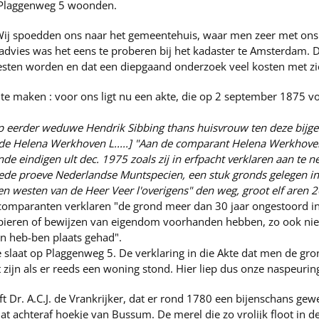
 Plaggenweg 5 woonden.
ij spoedden ons naar het gemeentehuis, waar men zeer met on
advies was het eens te proberen bij het kadaster te Amsterdam. D
oesten worden en dat een diepgaand onderzoek veel kosten met z
 te maken : voor ons ligt nu een akte, die op 2 september 1875 voo
 eerder weduwe Hendrik Sibbing thans huisvrouw ten deze bijge
nde Helena Werkhoven L.....] "Aan de comparant Helena Werkhoven
nde eindigen ult dec. 1975 zoals zij in erfpacht verklaren aan te
 goede proeve Nederlandse Muntspecien, een stuk gronds gelegen
en westen van de Heer Veer l'overigens" den weg, groot elf aren 2
 de comparanten verklaren "de grond meer dan 30 jaar ongestoord 
pieren of bewijzen van eigendom voorhanden hebben, zo ook niet
en heb-ben plaats gehad".
 slaat op Plaggenweg 5. De verklaring in die Akte dat men de gro
t zijn als er reeds een woning stond. Hier liep dus onze naspeurin
jft Dr. A.C.J. de Vrankrijker, dat er rond 1780 een bijenschans ge
dat achteraf hoekje van Bussum. De merel die zo vrolijk floot in 