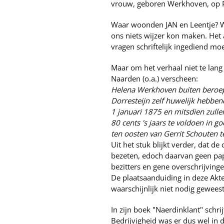
vrouw, geboren Werkhoven, op
Waar woonden JAN en Leentje? W
ons niets wijzer kon maken. Het 
vragen schriftelijk ingediend m
Maar om het verhaal niet te lang
Naarden (o.a.) verscheen:
Helena Werkhoven buiten beroep
Dorresteijn zelf huwelijk hebbe
1 januari 1875 en mitsdien zulle
80 cents 's jaars te voldoen in
ten oosten van Gerrit Schouten t
Uit het stuk blijkt verder, dat
bezeten, edoch daarvan geen pa
bezitters en gene overschrijving
De plaatsaanduiding in deze Akte
waarschijnlijk niet nodig gewees
In zijn boek "Naerdinklant" schri
Bedrijvigheid was er dus wel in 