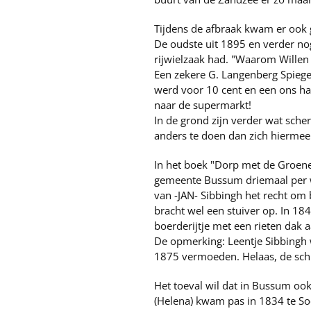
Tijdens de afbraak kwam er ook 
De oudste uit 1895 en verder nog
rijwielzaak had. "Waarom Willen 
Een zekere G. Langenberg Spiege
werd voor 10 cent en een ons ham
naar de supermarkt!
In de grond zijn verder wat sch
anders te doen dan zich hiermee
In het boek "Dorp met de Groene 
gemeente Bussum driemaal per we
van -JAN- Sibbingh het recht om
bracht wel een stuiver op. In 18
boerderijtje met een rieten dak 
De opmerking: Leentje Sibbingh
1875 vermoeden. Helaas, de schr
Het toeval wil dat in Bussum oo
(Helena) kwam pas in 1834 te Soe