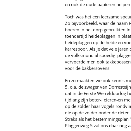
en ook de oude papieren helpen 
Toch was het een leerzame speu
Zo bijvoorbeeld, waar de naam
boeren in het dorp gebruikten in
toendertijd heideplaggen in plaa
heideplaggen op de heide en voer
karrespoor. Als je dat vele jaren
de volksmond al spoedig 'plagge
vervoerde men ook takkebossen, 
voor de bakkersovens.
En zo maakten we ook kennis m
5, o.a. de zwager van Dorresteij
dat in de Eerste We-reldoorlog h
tijdlang zijn boter-, eieren-en 
op de zolder haar vogels rondvl
die op de zolder onder de riete
Straks als het bestemmingsplan '
Plaggenweg 5 zal ons daar nog a