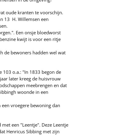
t oude kranten te voorschijn.
laan 13 H. Willemsen een
sen.
rgen.". Een onsje bloedworst
nzine kwijt is voor een ritje
doch de bewoners hadden wel wat
e 103 o.a.: "In 1833 begon de
aar later kreeg de huisvrouw
 boodschappen meebrengen en dat
 Sibbingh woonde in een
n een vroegere bewoning dan
 met een "Leentje". Deze Leentje
dat Henricus Sibbing met zijn