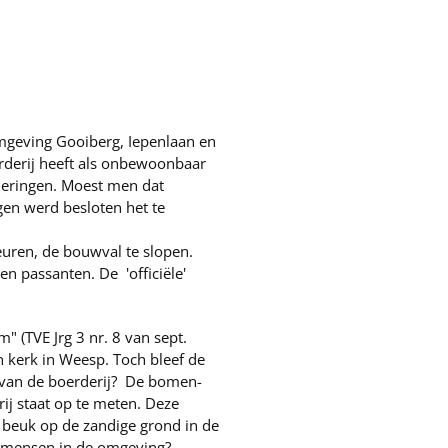
mgeving Gooiberg, Iepenlaan en
derij heeft als onbewoonbaar
deringen. Moest men dat
gen werd besloten het te
uren, de bouwval te slopen.
n passanten. De 'officiële'
m" (TVE Jrg 3 nr. 8 van sept.
n kerk in Weesp. Toch bleef de
g van de boerderij? De bomen-
ij staat op te meten. Deze
e beuk op de zandige grond in de
l mensen in de omgeving?