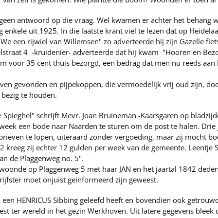
geen antwoord op die vraag. Wel kwamen er achter het behang wa
 enkele uit 1925. In die laatste krant viel te lezen dat op Heide
We een rijwiel van Willemsen" zo adverteerde hij zijn Gazelle fiet
lstraat 4 -kruidenier- adverteerde dat hij kwam "Hooren en Bezo
 voor 35 cent thuis bezorgd, een bedrag dat men nu reeds aan be
erven gevonden en pijpekoppen, die vermoedelijk vrij oud zijn, 
 bezig te houden.
Spieghel" schrijft Mevr. Joan Bruineman -Kaarsgaren op bladzijd
ek een bode naar Naarden te sturen om de post te halen. Drie j
 brieven te lopen, uiteraard zonder vergoeding, maar zij mocht
42 kreeg zij echter 12 gulden per week van de gemeente. Leentje
aan de Plaggenweg no. 5".
 woonde op Plaggenweg 5 met haar JAN en het jaartal 1842 dede
ijfster moet onjuist geinformeerd zijn geweest.
k een HENRICUS Sibbing geleefd heeft en bovendien ook getrouwd
st ter wereld in het gezin Werkhoven. Uit latere gegevens bleek 