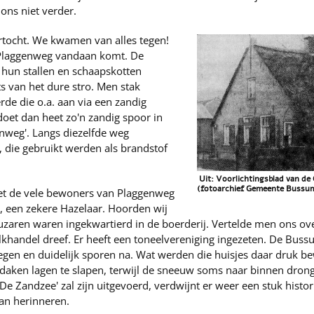
ons niet verder.
rtocht. We kwamen van alles tegen!
 Plaggenweg vandaan komt. De
 hun stallen en schaapskotten
ts van het dure stro. Men stak
de die o.a. aan via een zandig
 doet dan heet zo'n zandig spoor in
nweg'. Langs diezelfde weg
die gebruikt werden als brandstof
Uit: Voorlichtingsblad van d
(fotoarchief Gemeente Bussum)
et de vele bewoners van Plaggenweg
n, een zekere Hazelaar. Hoorden wij
uzaren waren ingekwartierd in de boerderij. Vertelde men ons over
melkhandel dreef. Er heeft een toneelvereniging ingezeten. De Bus
iegen en duidelijk sporen na. Wat werden die huisjes daar druk 
n daken lagen te slapen, terwijl de sneeuw soms naar binnen dron
De Zandzee' zal zijn uitgevoerd, verdwijnt er weer een stuk histo
an herinneren.