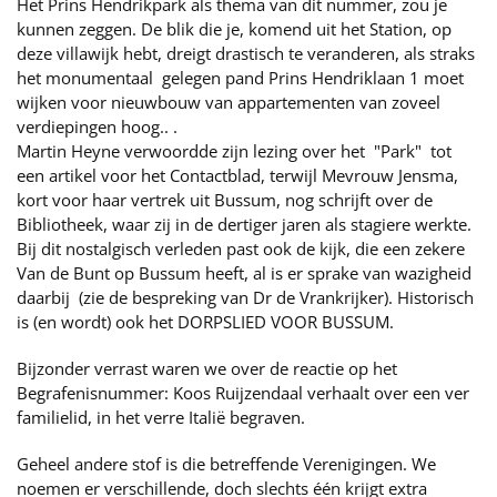
Het Prins Hendrikpark als thema van dit nummer, zou je
kunnen zeggen. De blik die je, komend uit het Station, op
deze villawijk hebt, dreigt drastisch te veranderen, als straks
het monumentaal gelegen pand Prins Hendriklaan 1 moet
wijken voor nieuwbouw van appartementen van zoveel
verdiepingen hoog.. .
Martin Heyne verwoordde zijn lezing over het "Park" tot
een artikel voor het Contactblad, terwijl Mevrouw Jensma,
kort voor haar vertrek uit Bussum, nog schrijft over de
Bibliotheek, waar zij in de dertiger jaren als stagiere werkte.
Bij dit nostalgisch verleden past ook de kijk, die een zekere
Van de Bunt op Bussum heeft, al is er sprake van wazigheid
daarbij (zie de bespreking van Dr de Vrankrijker). Historisch
is (en wordt) ook het DORPSLIED VOOR BUSSUM.
Bijzonder verrast waren we over de reactie op het
Begrafenisnummer: Koos Ruijzendaal verhaalt over een ver
familielid, in het verre Italië begraven.
Geheel andere stof is die betreffende Verenigingen. We
noemen er verschillende, doch slechts één krijgt extra