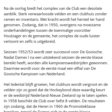
Na de oorlog biedt het complex van de Club een desolate
aanblik. Sterk verwaarloosde velden en een clubhuis zonder
ramen en inventaris. Met kracht wordt het herstel ter hand
genomen. Zodanig, dat in 1950, overigens na moeizame
onderhandelingen tussen de toenmalige voorzitter
Houtzager en de gemeente, het complex de oude luister
vertoont en zelfs is uitgebreid.
Seizoen 1952/53 wordt zeer succesvol voor De Gooische.
Nadat Dames I na een uitstekend seizoen de eerste klasse
bereikt heeft, worden alle kampioenswedstrijden gewonnen.
Daarmee wordt voor de eerste maal een elftal van De
Gooische Kampioen van Nederland.
Het ledental blijft groeien, het clubhuis wordt vergroot en de
velden zijn zo goed dat de Hockeybond deze waardig keurt
er de wedstrijd Nederland-Nieuw Zeeland op te laten spelen.
In 1958 beschikt de Club over liefst 8 velden. De resultaten
zijn zodanig, dat de Heren in 1960 de Promotieklasse
bereiken, terwijl de Dames zich in de eerste klasse