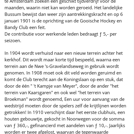
te Amsterdam zoeken een geschikt tijdverdrijf voor de
maanden, waarin niet kan worden geroeid. Het landelijke
Bussum bewijst dan weer zijn aantrekkingskracht en op 6
januari 1901 is de oprichting van de Gooische Hockey en
Bandy Club een feit.
De contributie voor werkende leden bedraagt ƒ 5,- per
seizoen.
In 1904 wordt verhuisd naar een nieuw terrein achter het
kerkhof. Dit wordt maar korte tijd bespeeld, waarna een
terrein aan de Nwe 's-Gravelandseweg in gebruik wordt
genomen. In 1908 moet ook dit veld worden geruimd en
komt de Club terecht aan de Koningslaan op een stuk, dat
door de één " 't Kampje van Meyer", door de ander "het
terrein van Kaarsgaren" en ook wel "het terrein van
Broekman" wordt genoemd, Een uur voor aanvang van de
wedstrijd moeten door de spelers zelf de krijtlijnen worden
getrokken! In 1910 verschijnt daar het eerste clubhuis, een
houten gebouwtje, gekocht in Noorwegen voor de somma
van ƒ 360,-, gefinancierd met aandelen van ƒ 10,-. Jaarlijks
worden er twee afgelost, waarvan de tegenwaarde