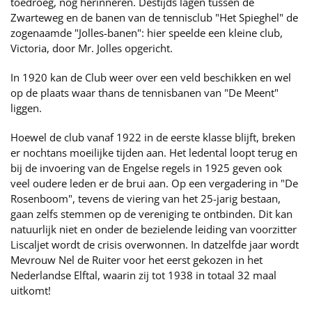
toedroeg, nog herinneren. Destijds lagen tussen de
Zwarteweg en de banen van de tennisclub "Het Spieghel" de
zogenaamde "Jolles-banen": hier speelde een kleine club,
Victoria, door Mr. Jolles opgericht.
In 1920 kan de Club weer over een veld beschikken en wel
op de plaats waar thans de tennisbanen van "De Meent"
liggen.
Hoewel de club vanaf 1922 in de eerste klasse blijft, breken
er nochtans moeilijke tijden aan. Het ledental loopt terug en
bij de invoering van de Engelse regels in 1925 geven ook
veel oudere leden er de brui aan. Op een vergadering in "De
Rosenboom", tevens de viering van het 25-jarig bestaan,
gaan zelfs stemmen op de vereniging te ontbinden. Dit kan
natuurlijk niet en onder de bezielende leiding van voorzitter
Liscaljet wordt de crisis overwonnen. In datzelfde jaar wordt
Mevrouw Nel de Ruiter voor het eerst gekozen in het
Nederlandse Elftal, waarin zij tot 1938 in totaal 32 maal
uitkomt!