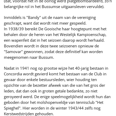
(dat, voordat het in de oorlog werd platgebombardeerd, zo'n
belangrijke rol in het Bussumse uitgaansleven vervulde).
Inmiddels is "Bandy" uit de naam van de vereniging
geschrapt, want dat wordt niet meer gespeeld.
In 1938/39 bereikt De Gooische haar hoogtepunt met het
behalen door de heren van het Westelijk Kampioenschap,
een wapenfeit dat in het seizoen daarop wordt herhaald.
Bovendien wordt in deze twee seizoenen opnieuw de
"Samovar" gewonnen, zodat deze definitief kan worden
meegenomen naar Bussum.
Nadat in 1941 nog op grootse wijze het 40-jarig bestaan in
Concordia wordt gevierd komt het bestaan van de Club in
gevaar door enkele bestuursleden, wier houding ten
opzichte van de bezetter afweek van die van het gros der
leden, dat dan ook in groten getale bedankte, zo niet
geroyeerd werd. De enige speelmogelijkheid wordt hun dan
geboden door het molshopenveldje van tennisclub "Het
Spieghel". Hier worden in de winter 1943/44 zelfs nog
Kerstwedstrijden gehouden.