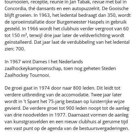
tournooien, receptie, reunie in Jan Tabak, revue met bal in
Concordia, thé dansants en een autopuzzelrit. De Gooische
blijft groeien. In 1963, het ledental bedraagt dan 350, wordt
de sproeiinstallatie door Burgemeester Haspels in gebruik
gesteld. In 1966 wordt het clubhuis verder vergroot van 60
tot 150 m², terwijl drie jaar later de veldverlichting wordt
geïnstalleerd. Dat jaar laat de verdubbeling van het ledental
zien: 700.
In 1967 wint Dames I het Nederlands
zaalhockeykampioenschap, toen nog geheten Steden
Zaalhockey Tournooi.
De groei gaat in 1974 door naar 800 leden. Dit leidt tot
verdere uitbreiding van de accomodatie. Twee jaar later
wordt in 't Spant het 75-jarig bestaan op luisterrijke wijze
gevierd. De verdere groei tot 900 leden noopt tot de aanleg
van drie noodvelden in 1977. Daarnaast vormen de aanleg
van kunstgrasvelden en een nieuw clubhuis al geruime tijd
een vast punt op de agenda van de bestuursvergaderingen.