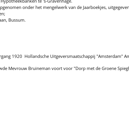
n Hypotheekbanken te 's-Gravenhage.
 opgenomen onder het mengelwerk van de Jaarboekjes, uitgegeve
en;
nlaan, Bussum.
aargang 1920 Hollandsche Uitgeversmaatschappij "Amsterdam" 
wde Mevrouw Bruineman voort voor "Dorp met de Groene Spieghel