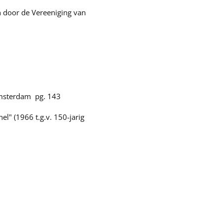
n door de Vereeniging van
Amsterdam pg. 143
" (1966 t.g.v. 150-jarig