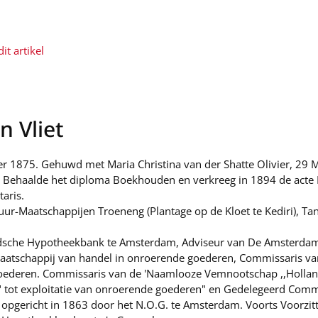
it artikel
n Vliet
 1875. Gehuwd met Maria Christina van der Shatte Olivier, 29 
 Behaalde het diploma Boekhouden en verkreeg in 1894 de acte M
aris.
uur-Maatschappijen Troeneng (Plantage op de Kloet te Kediri), Ta
andsche Hypotheekbank te Amsterdam, Adviseur van De Amsterdam
aatschappij van handel in onroerende goederen, Commissaris van
 goederen. Commissaris van de 'Naamlooze Vemnootschap ,,Holla
" tot exploitatie van onroerende goederen" en Gedelegeerd Comm
opgericht in 1863 door het N.O.G. te Amsterdam. Voorts Voorzitt