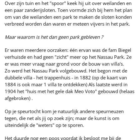
Over zijn tuin en het "spoor" keek hij uit over weilanden en
een paar zanderijsloten. Toen vormde zich bij hem het plan
om van die weilanden een park te maken de sloten konden
verbreed worden dan waren er meteen vijvers in het park.
Maar waarom is het dan geen park gebleven ?
Er waren meerdere oorzaken: één ervan was de fam Biegel
verhuisde en had geen "zicht" meer op het Nassau Park. 2e
er was meer vraag naar grond voor de bouw van villa's.
Zo werd het Nassau Park volgebouwd. Het begon met de
dubbele villa - het trappenhuis - in 1882 (op de kaart van
1884 is ook maar 1 villa te ontdekken) Als laatste werd in
1904 het "huis met het gele dak Meo Voto" gebouwd (helaas
afgebroken) .
Op je speurtocht kom je natuurlijk andere speurneuzen
tegen, die net als jij op zoek zijn; maar de kunst is om
uiteindelijk de "weters" op te sporen.
Het duurde nog een poos voordat ik besloot me bij de