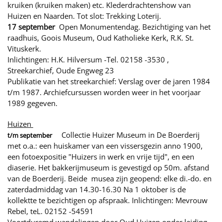
kruiken (kruiken maken) etc.
Klederdrachtenshow van
Huizen en Naarden. Tot slot: Trekking Loterij.
17 september
Open Monumentendag. Bezichtiging van het
raadhuis, Goois Museum, Oud Katholieke Kerk, R.K. St.
Vituskerk.
Inlichtingen:
H.K. Hilversum -Tel. 02158 -3530 ,
Streekarchief, Oude Engweg 23
Publikatie van het streekarchief: Verslag over de jaren 1984
t/m 1987. Archiefcursussen worden weer in het voorjaar
1989 gegeven.
Huizen
Collectie Huizer Museum in De Boerderij
t/m september
met o.a.: een huiskamer van een vissersgezin anno 1900,
een fotoexpositie "Huizers in werk en vrije tijd", en een
diaserie. Het bakkerijmuseum is gevestigd op 50m. afstand
van de Boerderij. Beide musea zijn geopend: elke di.-do. en
zaterdadmiddag van 14.30-16.30 Na 1 oktober is de
kollektte te bezichtigen op afspraak. Inlichtingen: Mevrouw
Rebel, teL. 02152 -54591