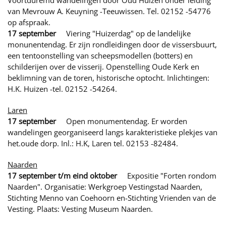
Voortduremd wandelingen door Oud Huizen onder leiding
van Mevrouw A. Keuyning -Teeuwissen. Tel. 02152 -54776
op afspraak.
17 september
Viering "Huizerdag" op de landelijke
monunentendag. Er zijn rondleidingen door de vissersbuurt,
een tentoonstelling van scheepsmodellen (botters) en
schilderijen over de visserij. Openstelling Oude Kerk en
beklimning van de toren, historische optocht. Inlichtingen:
H.K. Huizen -tel. 02152 -54264.
Laren
17 september
Open monumentendag. Er worden
wandelingen georganiseerd langs karakteristieke plekjes van
het.oude dorp. Inl.: H.K, Laren tel. 02153 -82484.
Naarden
17 september t/m eind oktober
Expositie "Forten rondom
Naarden". Organisatie: Werkgroep Vestingstad Naarden,
Stichting Menno van Coehoorn en-Stichting Vrienden van de
Vesting. Plaats: Vesting Museum Naarden.