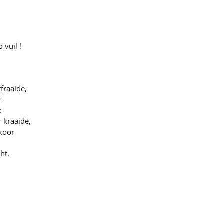
!
 vuil !
fraaide,
t
t
r kraaide,
koor
ht.