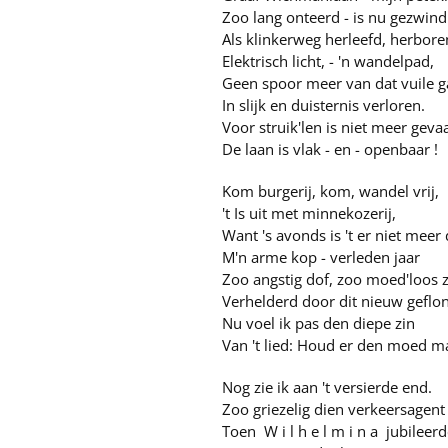
Zoo lang onteerd - is nu gezwind
Als klinkerweg herleefd, herbore
Elektrisch licht, - 'n wandelpad,
Geen spoor meer van dat vuile g
In slijk en duisternis verloren.
Voor struik'len is niet meer gevaa
De laan is vlak - en - openbaar !
Kom burgerij, kom, wandel vrij,
't Is uit met minnekozerij,
Want 's avonds is 't er niet meer
M'n arme kop - verleden jaar
Zoo angstig dof, zoo moed'loos 
Verhelderd door dit nieuw geflon
Nu voel ik pas den diepe zin
Van 't lied: Houd er den moed ma
Nog zie ik aan 't versierde end.
Zoo griezelig dien verkeersagent
Toen W i l h e l m i n a jubileerd