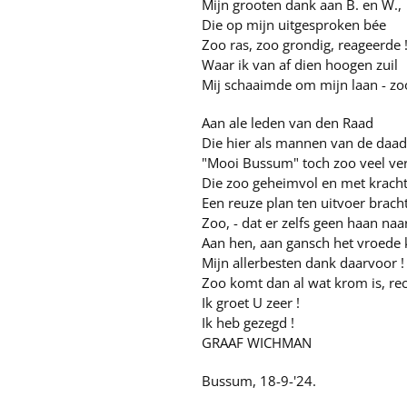
Mijn grooten dank aan B. en W.,
Die op mijn uitgesproken bée
Zoo ras, zoo grondig, reageerde 
Waar ik van af dien hoogen zuil
Mij schaaimde om mijn laan - zoo
Aan ale leden van den Raad
Die hier als mannen van de daad
"Mooi Bussum" toch zoo veel ver
Die zoo geheimvol en met krach
Een reuze plan ten uitvoer brach
Zoo, - dat er zelfs geen haan naa
Aan hen, aan gansch het vroede 
Mijn allerbesten dank daarvoor !
Zoo komt dan al wat krom is, rec
Ik groet U zeer !
Ik heb gezegd !
GRAAF WICHMAN
Bussum, 18-9-'24.