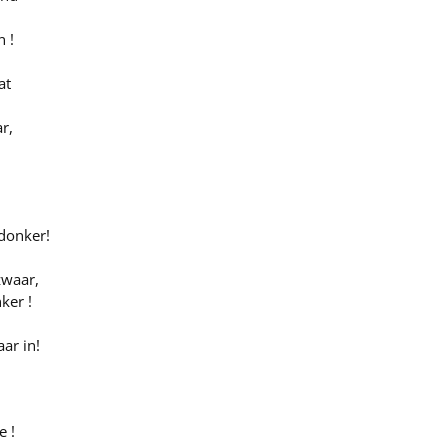
n !
at
r,
 donker!
zwaar,
ker !
ar in!
e !