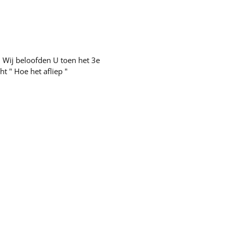
 Wij beloofden U toen het 3e
t " Hoe het afliep "