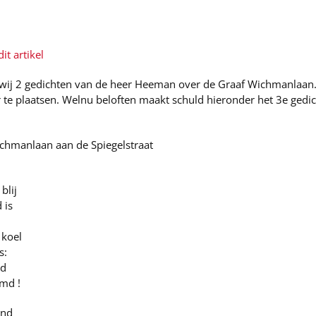
it artikel
wij 2 gedichten van de heer Heeman over de Graaf Wichmanlaan.
e plaatsen. Welnu beloften maakt schuld hieronder het 3e gedich
chmanlaan aan de Spiegelstraat
blij
 is
 koel
s:
md
md !
ind