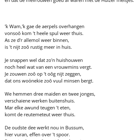
en dat de mevrouwen goed af waren met de Huizer meisjes.
'k Wam,'k gae de aerpels overhangen
vonsoô kom 't heele spul weer thuis.
As ze d'r allemol weer binnen,
is 't nijt zoô rustig meer in huis.
Je snappen wel dat zo'n huishouwen
noch heel wat van een vrouwmins vergt.
Je zouwen zoô op 't oôg nijt zeggen,
dat ons woönekie zoô vuul minsen bergt.
We hemmen dree maiden en twee jonges,
verschaiene werken buitenshuis.
Mar elke awund teugen 't eten,
komt de reutemeteut weer thuis.
De oudste dee werkt nou in Bussum,
hier vuran, effen over 't spoor.