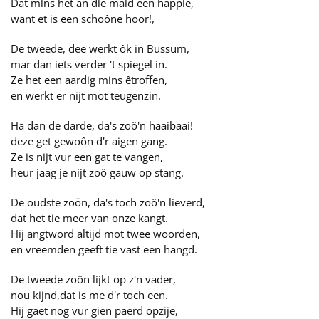
Dat mins het an die maid een happie,
want et is een schoône hoor!,
De tweede, dee werkt ôk in Bussum,
mar dan iets verder 't spiegel in.
Ze het een aardig mins êtroffen,
en werkt er nijt mot teugenzin.
Ha dan de darde, da's zoô'n haaibaai!
deze get gewoôn d'r aigen gang.
Ze is nijt vur een gat te vangen,
heur jaag je nijt zoô gauw op stang.
De oudste zoön, da's toch zoô'n lieverd,
dat het tie meer van onze kangt.
Hij angtword altijd mot twee woorden,
en vreemden geeft tie vast een hangd.
De tweede zoôn lijkt op z'n vader,
nou kijnd,dat is me d'r toch een.
Hij gaet nog vur gien paerd opzije,