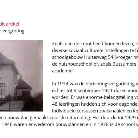
it artikel
r vergroting
Zoals u in de krant heeft kunnen lezen
diverse sociaal-culturele instellingen te
schoolgebouw Huizerweg 54 (vroeger nr. 
de huishoudschool of, zoals Bussumers o
academie".
In 1914 was de oprichtingsvergadering 
echter tot 8 september 1921 duren voor
worden. Er was enorme belangstelling v
48 leerlingen hadden zich voor dagonde
individuele cursussen zoals naaien en k
 een bouwplan gemaakt voor de uitbreiding. Het duurde tot 1929 d
 in 1946 waren er wederom bouwplannen en in 1978 is de school 