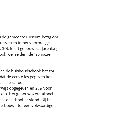
, is de gemeente Bussum bezig om
 huisvesten in het voormalige
30). In dit gebouw zat jarenlang
ok wel zeiden, de "spinazie-
van de huishoudschool; het zou
dat de eerste les gegeven kon
oor de school:
rwijs opgegeven en 279 voor
oken. Het gebouw werd al snel
at de school er stond. Bij het
verbouwd tot een volwaardige en