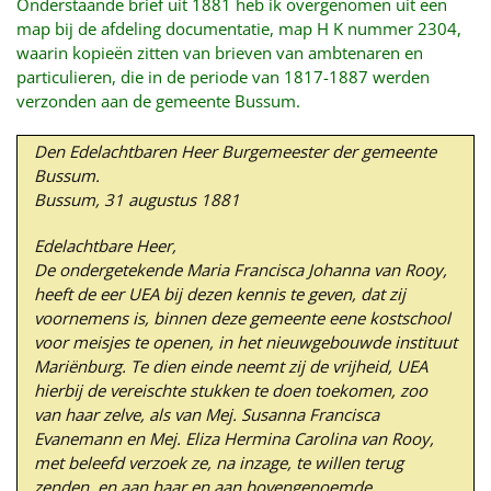
Onderstaande brief uit 1881 heb ik overgenomen uit een
map bij de afdeling documentatie, map H K nummer 2304,
waarin kopieën zitten van brieven van ambtenaren en
particulieren, die in de periode van 1817-1887 werden
verzonden aan de gemeente Bussum.
Den Edelachtbaren Heer Burgemeester der gemeente
Bussum.
Bussum, 31 augustus 1881
Edelachtbare Heer,
De ondergetekende Maria Francisca Johanna van Rooy,
heeft de eer UEA bij dezen kennis te geven, dat zij
voornemens is, binnen deze gemeente eene kostschool
voor meisjes te openen, in het nieuwgebouwde instituut
Mariënburg. Te dien einde neemt zij de vrijheid, UEA
hierbij de vereischte stukken te doen toekomen, zoo
van haar zelve, als van Mej. Susanna Francisca
Evanemann en Mej. Eliza Hermina Carolina van Rooy,
met beleefd verzoek ze, na inzage, te willen terug
zenden, en aan haar en aan bovengenoemde