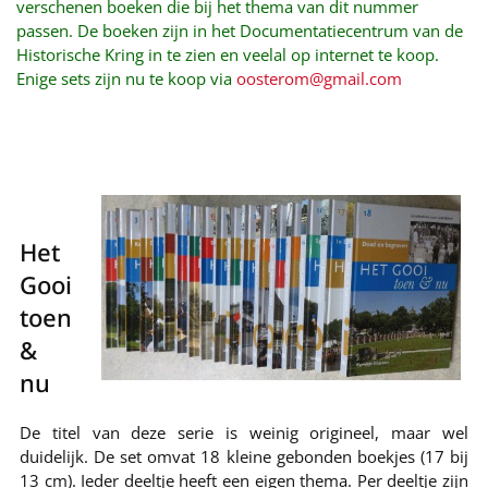
verschenen boeken die bij het thema van dit nummer
passen. De boeken zijn in het Documentatiecentrum van de
Historische Kring in te zien en veelal op internet te koop.
Enige sets zijn nu te koop via
oosterom@gmail.com
Het
Gooi
toen
&
nu
De titel van deze serie is weinig origineel, maar wel
duidelijk. De set omvat 18 kleine gebonden boekjes (17 bij
13 cm). Ieder deeltje heeft een eigen thema. Per deeltje zijn