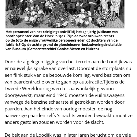
Het personeel van het reinigingsbedrijf bij het 25-jarig jubileum van
hoofdopzichter Van de Hoek in 1941. Zijn de twee vrouwen rechts
op de foto de enige vrouwelijke personeelsleden of dochters van de
jubilaris? Op de achtergrond de gloednieuwe rioolzuiveringsinstallatie
van Bussum (Gemeentearchief Gooise Meren en Huizen)
Door de afgelegen ligging van het terrein aan de Loodijk was
er nauwelijks sprake van overlast. Doordat de stortplaats nu
een flink stuk van de bebouwde kom lag, werd besloten om
van paardentractie over te gaan op autotractie.Tijdens de
Tweede Wereldoorlog werd er aanvankelijk gewoon
doorgewerkt, maar eind 1940 moesten de vuilniswagens
vanwege de benzine schaarste al getrokken worden door
paarden. Aan het einde van oorlog moesten de nog
aanwezige paarden zelfs ’s nachts worden bewaakt omdat ze
anders gestolen zouden worden voor de slacht.
De belt aan de Loodijk was in later jaren berucht om de vele