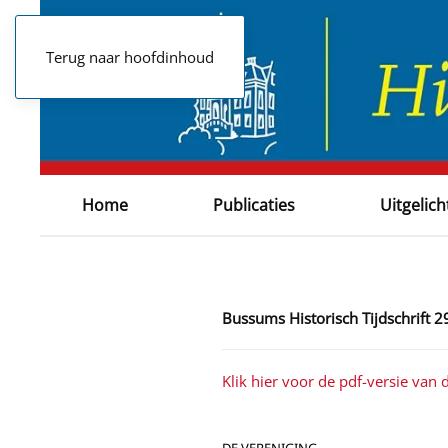
Terug naar hoofdinhoud
Home
Publicaties
Uitgelich
Bussums Historisch Tijdschrift 29
Klik hier voor de pdf-versie van di