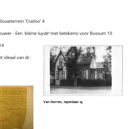
 Bouwterrein 'Crailoo' 4
bouwer - Een
'kleine luyde'
met betekenis voor Bussum 10
 14
 ideaal van dr.
Van Norren, Iepenlaan 19