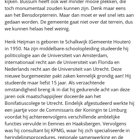
kijken. Bussum heeft ook wel minder mooie plekken, die
toch monumentaal zouden kunnen zijn. Denk maar eens
aan het Bensdorpterrein. Maar dan moet er wel snel iets aan
gedaan worden. De gemeente gaat niet over dat terrein, dus
we kunnen helaas heel weinig.
Henk Heijman is geboren te Schalkwijk (Gemeente Houten)
in 1950. Na zijn middelbare-schoolopleiding studeerde hij
politicologie aan de Universiteit van Amsterdam,
internationaal recht aan de Universiteit van Florida en
Nederlands recht aan de Universiteit van Utrecht. Deze
nieuwe burgemeester pakt zaken kennelijk grondig aan! Hij
studeerde maar liefst 15 jaar. Als verzachtende
omstandigheid breng ik in dat hij gedurende acht van deze
jaren ook maatschappijleer doceerde aan het
Bonifatiuscolege te Utrecht. Eindelijk afgestudeerd werkte hij
een jaartje voor de Commissaris der Koningin te Limburg
voordat hij achtereenvolgens verschillende ambtelijke
functies vervulde in Eemnes en Haaksbergen. Vervolgens
was hij consultant bij KPMG, waar hij zich specialiseerde in
herindelingsprocedures, regionale samenwerking en de