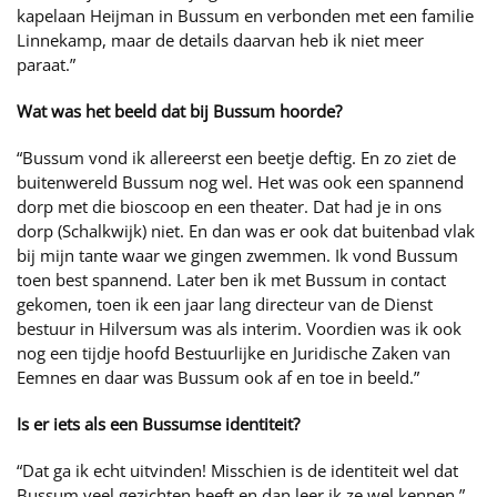
kapelaan Heijman in Bussum en verbonden met een familie
Linnekamp, maar de details daarvan heb ik niet meer
paraat.”
Wat was het beeld dat bij Bussum hoorde?
“Bussum vond ik allereerst een beetje deftig. En zo ziet de
buitenwereld Bussum nog wel. Het was ook een spannend
dorp met die bioscoop en een theater. Dat had je in ons
dorp (Schalkwijk) niet. En dan was er ook dat buitenbad vlak
bij mijn tante waar we gingen zwemmen. Ik vond Bussum
toen best spannend. Later ben ik met Bussum in contact
gekomen, toen ik een jaar lang directeur van de Dienst
bestuur in Hilversum was als interim. Voordien was ik ook
nog een tijdje hoofd Bestuurlijke en Juridische Zaken van
Eemnes en daar was Bussum ook af en toe in beeld.”
Is er iets als een Bussumse identiteit?
“Dat ga ik echt uitvinden! Misschien is de identiteit wel dat
Bussum veel gezichten heeft en dan leer ik ze wel kennen.”