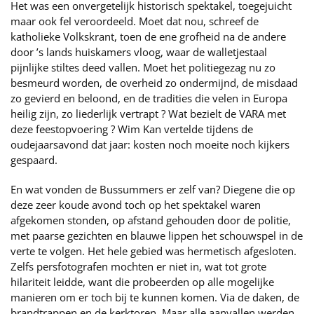
Het was een onvergetelijk historisch spektakel, toegejuicht
maar ook fel veroordeeld. Moet dat nou, schreef de
katholieke Volkskrant, toen de ene grofheid na de andere
door ’s lands huiskamers vloog, waar de walletjestaal
pijnlijke stiltes deed vallen. Moet het politiegezag nu zo
besmeurd worden, de overheid zo ondermijnd, de misdaad
zo gevierd en beloond, en de tradities die velen in Europa
heilig zijn, zo liederlijk vertrapt ? Wat bezielt de VARA met
deze feestopvoering ? Wim Kan vertelde tijdens de
oudejaarsavond dat jaar: kosten noch moeite noch kijkers
gespaard.
En wat vonden de Bussummers er zelf van? Diegene die op
deze zeer koude avond toch op het spektakel waren
afgekomen stonden, op afstand gehouden door de politie,
met paarse gezichten en blauwe lippen het schouwspel in de
verte te volgen. Het hele gebied was hermetisch afgesloten.
Zelfs persfotografen mochten er niet in, wat tot grote
hilariteit leidde, want die probeerden op alle mogelijke
manieren om er toch bij te kunnen komen. Via de daken, de
brandtrappen en de kerktoren. Maar alle aanvallen werden