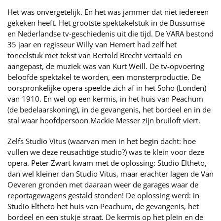
Het was onvergetelijk. En het was jammer dat niet iedereen
gekeken heeft. Het grootste spektakelstuk in de Bussumse
en Nederlandse tv-geschiedenis uit die tijd. De VARA bestond
35 jaar en regisseur Willy van Hemert had zelf het
toneelstuk met tekst van Bertold Brecht vertaald en
aangepast, de muziek was van Kurt Weill. De tv-opvoering
beloofde spektakel te worden, een monsterproductie. De
oorspronkelijke opera speelde zich af in het Soho (Londen)
van 1910. En wel op een kermis, in het huis van Peachum
(de bedelaarskoning), in de gevangenis, het bordeel en in de
stal waar hoofdpersoon Mackie Messer zijn bruiloft viert.
Zelfs Studio Vitus (waarvan men in het begin dacht: hoe
vullen we deze reusachtige studio?) was te klein voor deze
opera. Peter Zwart kwam met de oplossing: Studio Eltheto,
dan wel kleiner dan Studio Vitus, maar erachter lagen de Van
Oeveren gronden met daaraan weer de garages waar de
reportagewagens gestald stonden! De oplossing werd: in
Studio Eltheto het huis van Peachum, de gevangenis, het
bordeel en een stukje straat. De kermis op het plein en de