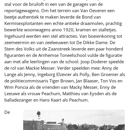
stal voor de bruiloft in een van de garages van de
reportagewagens. Om het terrein van Van Oeveren een
beetje authentiek te maken leverde de Bond van
Kermisexploitanten een echte antieke draaimolen, prachtig
bewerkte woonwagens anno 1920, kramen en stalletjes.
Ingehuurd werden een stel attracties. Van boeienkoning tot
zeemeermin en van zeeleeuwen tot De Dikke Dame. De
Stem des Volks uit de Zaanstreek leverde een paar honderd
figuranten en de Arnhemse Toneelschool vulde de figuratie
aan met alle leerlingen van de school. Joop Doderer speelde
de rol van Mackie Messer. Verder speelden mee: Anny de
Lange als Jenny, Ingeborg Elzevier als Polly, Ben Groenier als
de politiecommissaris Tiger Brown, Jan Blaaser, Ton Vos en
Wim Poncia als de vrienden van Macky Messer, Enny de
Leeuwe als vrouw Peachum, Matthieu van Eysden als de
balladezanger en Hans Kaart als Peachum.
De