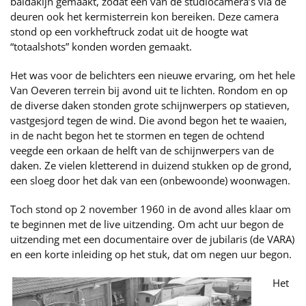
baldakijn gemaakt, zodat een van de studiocamera’s via de
deuren ook het kermisterrein kon bereiken. Deze camera
stond op een vorkheftruck zodat uit de hoogte wat
“totaalshots” konden worden gemaakt.
Het was voor de belichters een nieuwe ervaring, om het hele
Van Oeveren terrein bij avond uit te lichten. Rondom en op
de diverse daken stonden grote schijnwerpers op statieven,
vastgesjord tegen de wind. Die avond begon het te waaien,
in de nacht begon het te stormen en tegen de ochtend
veegde een orkaan de helft van de schijnwerpers van de
daken. Ze vielen kletterend in duizend stukken op de grond,
een sloeg door het dak van een (onbewoonde) woonwagen.
Toch stond op 2 november 1960 in de avond alles klaar om
te beginnen met de live uitzending. Om acht uur begon de
uitzending met een documentaire over de jubilaris (de VARA)
en een korte inleiding op het stuk, dat om negen uur begon.
Het