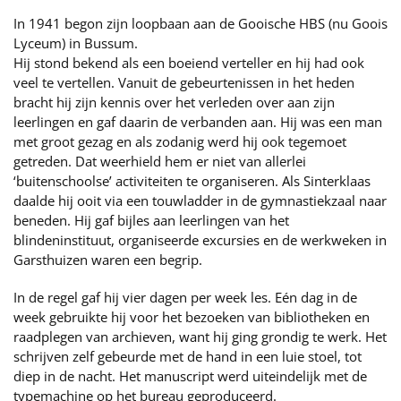
In 1941 begon zijn loopbaan aan de Gooische HBS (nu Goois
Lyceum) in Bussum.
Hij stond bekend als een boeiend verteller en hij had ook
veel te vertellen. Vanuit de gebeurtenissen in het heden
bracht hij zijn kennis over het verleden over aan zijn
leerlingen en gaf daarin de verbanden aan. Hij was een man
met groot gezag en als zodanig werd hij ook tegemoet
getreden. Dat weerhield hem er niet van allerlei
‘buitenschoolse’ activiteiten te organiseren. Als Sinterklaas
daalde hij ooit via een touwladder in de gymnastiekzaal naar
beneden. Hij gaf bijles aan leerlingen van het
blindeninstituut, organiseerde excursies en de werkweken in
Garsthuizen waren een begrip.
In de regel gaf hij vier dagen per week les. Eén dag in de
week gebruikte hij voor het bezoeken van bibliotheken en
raadplegen van archieven, want hij ging grondig te werk. Het
schrijven zelf gebeurde met de hand in een luie stoel, tot
diep in de nacht. Het manuscript werd uiteindelijk met de
typemachine op het bureau geproduceerd.