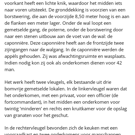
voorkant heeft een lichte knik, waardoor het midden iets
naar voren uitsteekt. De gronddekking is voorzien van een
borstwering, die aan de voorzijde 8,50 meter hoog is en aan
de flanken een meter lager. Onder de wal loopt een
gemetselde gang, de poterne, onder de borstwering door
naar een stenen uitbouw aan de voet van de wal: de
caponnière. Deze caponnière heeft aan de frontzijde twee
zijingangen naar de walgang. In de caponnière werden de
appèls gehouden. Zij was afwachtingsruimte en wasplaats.
Indien nodig kon zij ook als onderkomen dienen voor 42
man.
Het werk heeft twee vleugels, elk bestaande uit drie
bomvrije gemetselde lokalen. In de linkervleugel waren dat
het onderkomen, met een privaat, voor een officier (de
fortcommandant), in het midden een onderkomen voor
twintig ‘minderen’ en rechts een kruitkamer voor de opslag
van granaten voor het geschut.
In de rechtervleugel bevonden zich de keuken met een
voorraadkast en twee onderkomens voor manschappen,