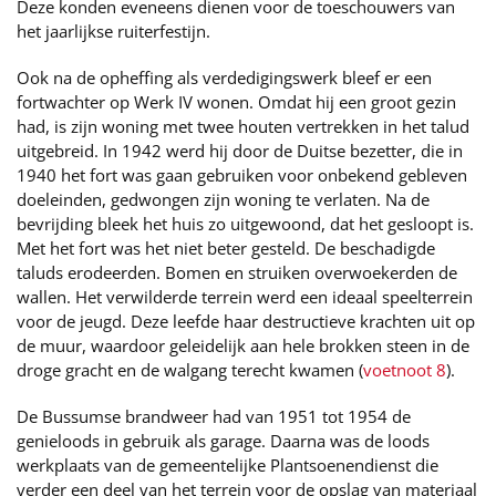
Deze konden eveneens dienen voor de toeschouwers van
het jaarlijkse ruiterfestijn.
Ook na de opheffing als verdedigingswerk bleef er een
fortwachter op Werk IV wonen. Omdat hij een groot gezin
had, is zijn woning met twee houten vertrekken in het talud
uitgebreid. In 1942 werd hij door de Duitse bezetter, die in
1940 het fort was gaan gebruiken voor onbekend gebleven
doeleinden, gedwongen zijn woning te verlaten. Na de
bevrijding bleek het huis zo uitgewoond, dat het gesloopt is.
Met het fort was het niet beter gesteld. De beschadigde
taluds erodeerden. Bomen en struiken overwoekerden de
wallen. Het verwilderde terrein werd een ideaal speelterrein
voor de jeugd. Deze leefde haar destructieve krachten uit op
de muur, waardoor geleidelijk aan hele brokken steen in de
droge gracht en de walgang terecht kwamen (
voetnoot 8
).
De Bussumse brandweer had van 1951 tot 1954 de
genieloods in gebruik als garage. Daarna was de loods
werkplaats van de gemeentelijke Plantsoenendienst die
verder een deel van het terrein voor de opslag van materiaal