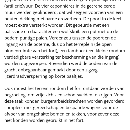
(artillerie)vuur. De vier caponnières in de gecreneleerde
muur werden geblindeerd, dat wil zeggen voorzien van een
houten dekking met aarde eroverheen. De poort in de keel
moest extra versterkt worden. Dit gebeurde met een
palissade en daarachter een wolfskuil: een put met op de
bodem puntige palen. Verder zou tussen de poort en de
ingang van de poterne, dus op het terreplein (de open
binnenruimte van het fort), een tamboer (een kleine rondom
verdedigbare versterking ter bescherming van die ingang)
worden opgeworpen. Bovendien werd de bodem van de
gracht onbegaanbaar gemaakt door een zigzag
ijzerdraadversperring op korte paaltjes.
Ook moest het terrein rondom het fort ontdaan worden van
begroeiing, om vrije zicht- en schootsvelden te krijgen. Voor
deze taak konden burgerarbeidskrachten worden gevorderd,
compleet met gereedschap en bespande wagens voor de
afvoer van omgehakte bomen en takken, voor zover deze
niet konden worden gebruikt in het fort.