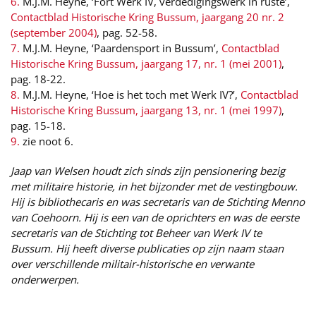
6.
M.J.M. Heyne, ‘Fort Werk IV, verdedigingswerk in ruste’,
Contactblad Historische Kring Bussum, jaargang 20 nr. 2
(september 2004)
, pag. 52-58.
7.
M.J.M. Heyne, ‘Paardensport in Bussum’,
Contactblad
Historische Kring Bussum, jaargang 17, nr. 1 (mei 2001)
,
pag. 18-22.
8.
M.J.M. Heyne, ‘Hoe is het toch met Werk IV?’,
Contactblad
Historische Kring Bussum, jaargang 13, nr. 1 (mei 1997)
,
pag. 15-18.
9.
zie noot 6.
Jaap van Welsen houdt zich sinds zijn pensionering bezig
met militaire historie, in het bijzonder met de vestingbouw.
Hij is bibliothecaris en was secretaris van de Stichting Menno
van Coehoorn. Hij is een van de oprichters en was de eerste
secretaris van de Stichting tot Beheer van Werk IV te
Bussum. Hij heeft diverse publicaties op zijn naam staan
over verschillende militair-historische en verwante
onderwerpen.