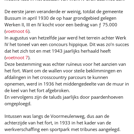
De eerste jaren veranderde er weinig, totdat de gemeente
Bussum in april 1930 de op haar grondgebied gelegen
Werken II, III en IV kocht voor een bedrag van ƒ 75.000
(
voetnoot 6
).
In augustus van hetzelfde jaar werd het terrein achter Werk
IV het toneel van een concours hippique. Dit was zo’n succes
dat het zich tot en met 1943 jaarlijks herhaald heeft
(
voetnoot 7
).
Deze bestemming was echter ruïneus voor het aanzien van
het fort. Want om de wallen voor steile beklimmingen en
afdalingen in het crosscountry parcours te kunnen
opnemen, werd in 1936 het middengedeelte van de muur in
de keel van het fort afgebroken.
En vervolgens zijn de taluds jaarlijks door paardenhoeven
omgeploegd.
Intussen was langs de Voormeulenweg, dus aan de
achterzijde van het fort, in 1933 in het kader van de
werkverschaffing een sportpark met tribunes aangelegd.