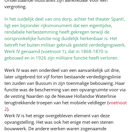
Onderstaande illustraties zijn aanklikbaar voor een
vergroting.
In het zuidelijk deel van ons dorp, achter het theater Spant!,
ligt een bijzonder rijksmonument dat een eigentijdse,
rendabele herbestemming heeft gekregen terwijl de
oorspronkelijke functie nog duidelijk herkenbaar is. Het
betreft het buiten militair gebruik gesteld verdedigingswerk,
Werk IV genaamd (
voetnoot 1
), dat in 1868-1870 is
gebouwd en in 1926 zijn militaire functie heeft verloren.
Werk IV was een onderdeel van een aanvankelijk uit drie,
later uitgebreid tot vijf forten bestaande verdedigingslinie
ten zuiden van Bussum in zijn toenmalige bebouwing. Haar
functie was de bescherming van een opvangruimte voor via
de vesting Naarden op de Nieuwe Hollandse Waterlinie
terugtrekkende troepen van het mobiele veldleger (
voetnoot
2
).
Werk IV is het enige overgebleven element van deze
opvangstelling. Het was ook het enige met een stenen
bouwwerk. De andere werken waren zogenaamde