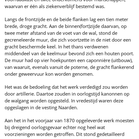
waarvan er één als ziekenverblijf bestemd was.
Langs de frontzijde en de beide flanken lag een tien meter
brede, droge gracht. Aan de binnen(fort)zijde daarvan, op
twee meter afstand van de voet van de wal, stond de
gecreneleerde muur, die zich voortzette in de niet door een
gracht beschermde keel. In het thans verdwenen
middendeel van de keelmuur bevond zich een houten poort.
De muur had op vier hoekpunten een caponnière (uitbouw),
van waaruit, evenals vanuit de poterne, de gracht flankerend
onder geweervuur kon worden genomen.
Het was de bedoeling dat het werk verdedigd zou worden
door artillerie. Daartoe zouden in oorlogstijd kanonnen op
de walgang worden opgesteld. In vredestijd waren deze
opgeslagen in de vesting Naarden.
Aan het in het voorjaar van 1870 opgeleverde werk moesten
bij dreigend oorlogsgevaar echter nog heel wat
voorzieningen worden getroffen. Dit stond gedetailleerd