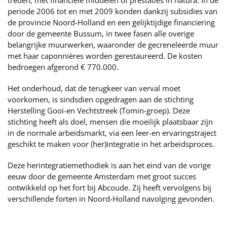
treden, met financiële middelen of prestaties in natura. In de
periode 2006 tot en met 2009 konden dankzij subsidies van
de provincie Noord-Holland en een gelijktijdige financiering
door de gemeente Bussum, in twee fasen alle overige
belangrijke muurwerken, waaronder de gecreneleerde muur
met haar caponnières worden gerestaureerd. De kosten
bedroegen afgerond € 770.000.
Het onderhoud, dat de terugkeer van verval moet
voorkomen, is sindsdien opgedragen aan de stichting
Herstelling Gooi-en Vechtstreek (Tomin-groep). Deze
stichting heeft als doel, mensen die moeilijk plaatsbaar zijn
in de normale arbeidsmarkt, via een leer-en ervaringstraject
geschikt te maken voor (her)integratie in het arbeidsproces.
Deze herintegratiemethodiek is aan het eind van de vorige
eeuw door de gemeente Amsterdam met groot succes
ontwikkeld op het fort bij Abcoude. Zij heeft vervolgens bij
verschillende forten in Noord-Holland navolging gevonden.